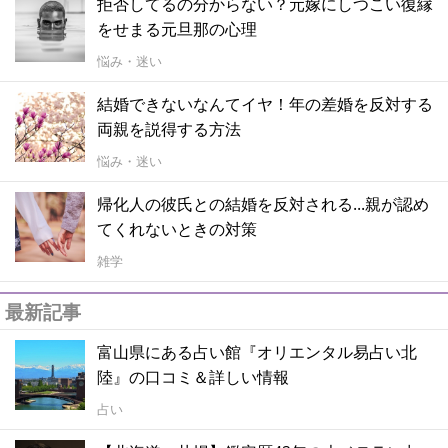
拒否してるの分からない？元嫁にしつこい復縁
をせまる元旦那の心理
悩み・迷い
結婚できないなんてイヤ！年の差婚を反対する
両親を説得する方法
悩み・迷い
帰化人の彼氏との結婚を反対される...親が認め
てくれないときの対策
雑学
最新記事
富山県にある占い館『オリエンタル易占い北
陸』の口コミ＆詳しい情報
占い