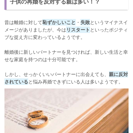
子供の再婚を反対する親は多い！？
反対されても本気なら向き合おう！
親を安心させよう！
昔は離婚に対して
恥ずかしいこと
・
失敗
というマイナスイ
メージがありましたが、今は
リスタート
といったポジティ
ブな捉え方に変わっているようです。
離婚後に新しいパートナーを見つければ、新しい生活と幸
せな家庭を持つのは十分可能です。
しかし、せっかくいいパートナーに出会えても、
親に反対
されている
と悩み再婚できずにいる人は多いようです。