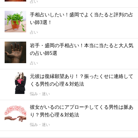
占い
手相占いしたい！盛岡でよく当たると評判の占
い師3選！
占い
岩手・盛岡の手相占い！本当に当たると大人気
の占い師5選
占い
元彼は復縁願望あり！？振ったくせに連絡して
くる男性の心理＆対処法
悩み・迷い
彼女がいるのにアプローチしてくる男性は脈あ
り？男性心理＆対処法
悩み・迷い