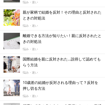
悩み・迷い
親が家柄で結婚を反対！その理由と反対された
ときの対処法
悩み・迷い
離婚できる方法が知りたい！親に反対されたと
きの対処法
悩み・迷い
国際結婚を親に反対された…説得して認めても
らう方法
悩み・迷い
10歳差の結婚が反対される理由って？反対を
押し切る方法
悩み・迷い