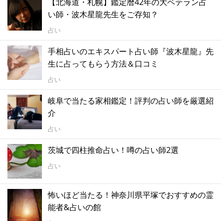
【北海道・札幌】鑑定暦42年の大ベテラン占
い師・波木星龍先生をご存知？
占い
手相占いのエキスパート占い師『波木星龍』先
生に占ってもらう方法＆口コミ
占い
岐阜で当たる家相鑑定！評判の占い師を厳選紹
介
占い
茨城で四柱推命占い！噂の占い師2選
占い
怖いほど当たる！神奈川県平塚でおすすめの霊
能者&占いの館