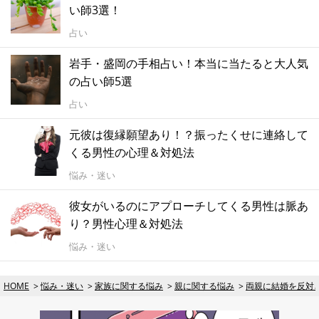
い師3選！
占い
岩手・盛岡の手相占い！本当に当たると大人気
の占い師5選
占い
元彼は復縁願望あり！？振ったくせに連絡して
くる男性の心理＆対処法
悩み・迷い
彼女がいるのにアプローチしてくる男性は脈あ
り？男性心理＆対処法
悩み・迷い
HOME
悩み・迷い
家族に関する悩み
親に関する悩み
両親に結婚を反対