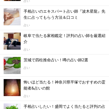
占い
手相占いのエキスパート占い師『波木星龍』先
生に占ってもらう方法＆口コミ
占い
岐阜で当たる家相鑑定！評判の占い師を厳選紹
介
占い
茨城で四柱推命占い！噂の占い師2選
占い
怖いほど当たる！神奈川県平塚でおすすめの霊
能者&占いの館
占い
手相占いしたい！盛岡でよく当たると評判の占