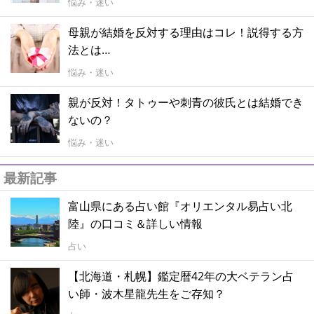
悩み・迷い
母親が結婚を反対する理由はコレ！説得する方
法とは…
悩み・迷い
親が反対！タトゥーや刺青の彼氏とは結婚でき
ないの？
悩み・迷い
最新記事
富山県にある占い館『オリエンタル易占い北
陸』の口コミ＆詳しい情報
占い
【北海道・札幌】鑑定暦42年の大ベテラン占
い師・波木星龍先生をご存知？