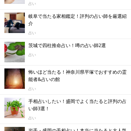
占い
岐阜で当たる家相鑑定！評判の占い師を厳選紹
介
占い
茨城で四柱推命占い！噂の占い師2選
占い
怖いほど当たる！神奈川県平塚でおすすめの霊
能者&占いの館
占い
手相占いしたい！盛岡でよく当たると評判の占
い師3選！
占い
岩手・盛岡の手相占い！本当に当たると大人気