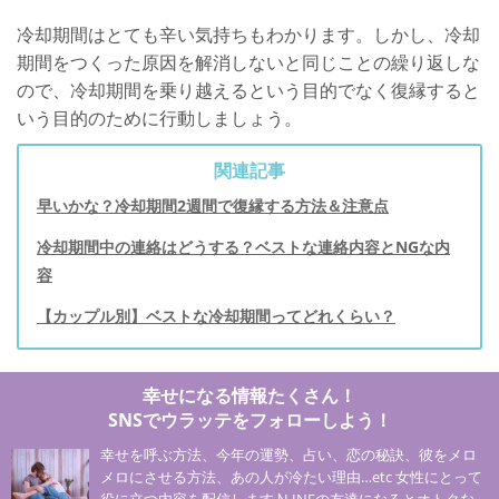
冷却期間はとても辛い気持ちもわかります。しかし、冷却
期間をつくった原因を解消しないと同じことの繰り返しな
ので、冷却期間を乗り越えるという目的でなく復縁すると
いう目的のために行動しましょう。
関連記事
早いかな？冷却期間2週間で復縁する方法＆注意点
冷却期間中の連絡はどうする？ベストな連絡内容とNGな内
容
【カップル別】ベストな冷却期間ってどれくらい？
幸せになる情報たくさん！
SNSでウラッテをフォローしよう！
幸せを呼ぶ方法、今年の運勢、占い、恋の秘訣、彼をメロ
メロにさせる方法、あの人が冷たい理由…etc 女性にとって
役に立つ内容を配信します♪LINEの友達になるとオトクな