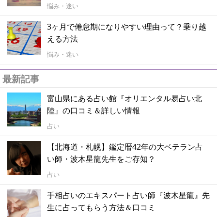
悩み・迷い
3ヶ月で倦怠期になりやすい理由って？乗り越
える方法
悩み・迷い
最新記事
富山県にある占い館『オリエンタル易占い北
陸』の口コミ＆詳しい情報
占い
【北海道・札幌】鑑定暦42年の大ベテラン占
い師・波木星龍先生をご存知？
占い
手相占いのエキスパート占い師『波木星龍』先
生に占ってもらう方法＆口コミ