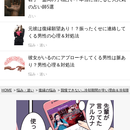
の占い師5選
占い
元彼は復縁願望あり！？振ったくせに連絡して
くる男性の心理＆対処法
悩み・迷い
彼女がいるのにアプローチしてくる男性は脈あ
り？男性心理＆対処法
悩み・迷い
HOME
悩み・迷い
復縁の悩み
我慢できない…冷却期間が辛い理由＆冷却期