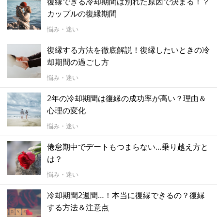
復縁できる冷却期間は別れた原因で決まる！？
カップルの復縁期間
悩み・迷い
復縁する方法を徹底解説！復縁したいときの冷
却期間の過ごし方
悩み・迷い
2年の冷却期間は復縁の成功率が高い？理由＆
心理の変化
悩み・迷い
倦怠期中でデートもつまらない…乗り越え方と
は？
悩み・迷い
冷却期間2週間…！本当に復縁できるの？復縁
する方法＆注意点