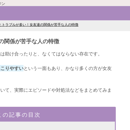
ジン
とトラブルが多い！女友達の関係が苦手な人の特徴
の関係が苦手な人の特徴
きは助け合ったりと、なくてはならない存在です。
起こりやすい
という一面もあり、かなり多くの方が女友
ついて、実際にエピソードや対処法などをまとめてみま
この記事の目次