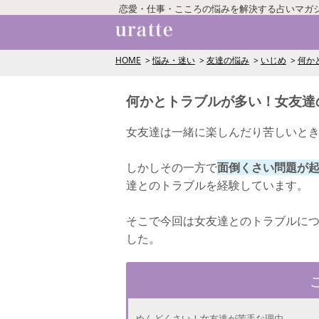
恋愛・仕事・こころの悩みを解決する占いマガ
HOME
悩み・迷い
友達の悩み
いじめ
何か
何かとトラブルが多い！女友達
女友達は一緒に楽しんだり苦しいと
しかしその一方で
面倒くさい問題が
達とのトラブルを経験しています。
そこで今回は女友達とのトラブルに
した。
めんどくさい！女友達が苦手な理由