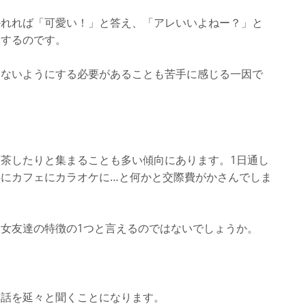
かれれば「可愛い！」と答え、「アレいいよねー？」と
調するのです。
さないようにする必要があることも苦手に感じる一因で
茶したりと集まることも多い傾向にあります。1日通し
にカフェにカラオケに…と何かと交際費がかさんでしま
女友達の特徴の1つと言えるのではないでしょうか。
な話を延々と聞くことになります。