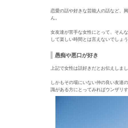
恋愛の話や好きな芸能人の話など、
ん。
女友達が苦手な女性にとって、そん
して楽しい時間とは言えないでしょ
愚痴や悪口が好き
上記で女性は話好きだとお伝えしま
しかもその場にいない仲の良い友達
識がある方にとってみればウンザリ