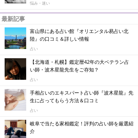
悩み・迷い
最新記事
富山県にある占い館『オリエンタル易占い北
陸』の口コミ＆詳しい情報
占い
【北海道・札幌】鑑定暦42年の大ベテラン占
い師・波木星龍先生をご存知？
占い
手相占いのエキスパート占い師『波木星龍』先
生に占ってもらう方法＆口コミ
占い
岐阜で当たる家相鑑定！評判の占い師を厳選紹
介