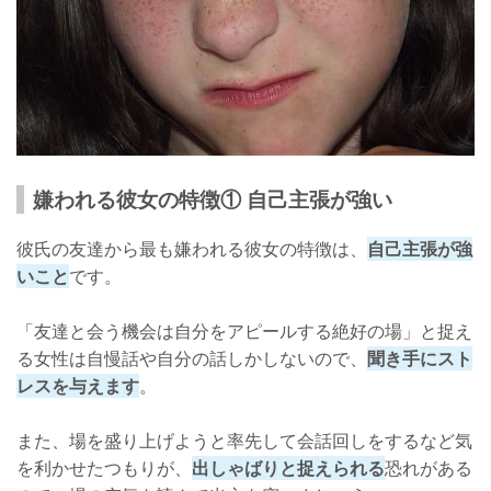
嫌われる彼女の特徴① 自己主張が強い
彼氏の友達から最も嫌われる彼女の特徴は、
自己主張が強
いこと
です。
「友達と会う機会は自分をアピールする絶好の場」と捉え
る女性は自慢話や自分の話しかしないので、
聞き手にスト
レスを与えます
。
また、場を盛り上げようと率先して会話回しをするなど気
を利かせたつもりが、
出しゃばりと捉えられる
恐れがある