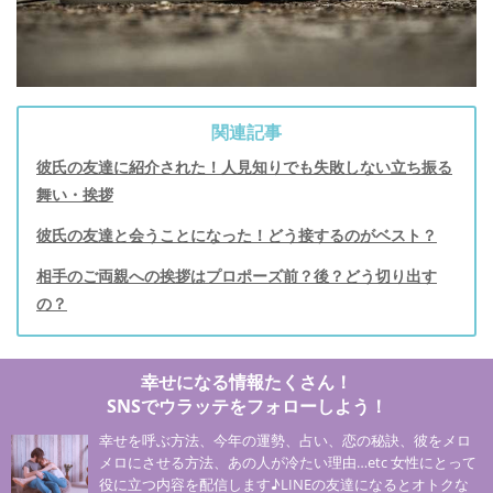
関連記事
彼氏の友達に紹介された！人見知りでも失敗しない立ち振る
舞い・挨拶
彼氏の友達と会うことになった！どう接するのがベスト？
相手のご両親への挨拶はプロポーズ前？後？どう切り出す
の？
幸せになる情報たくさん！
SNSでウラッテをフォローしよう！
幸せを呼ぶ方法、今年の運勢、占い、恋の秘訣、彼をメロ
メロにさせる方法、あの人が冷たい理由…etc 女性にとって
役に立つ内容を配信します♪LINEの友達になるとオトクな