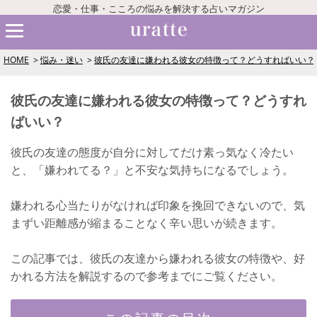
恋愛・仕事・こころの悩みを解決する占いマガジン
HOME
悩み・迷い
彼氏の友達に嫌われる彼女の特徴って？どうすればいい？
彼氏の友達に嫌われる彼女の特徴って？どうすれ
ばいい？
彼氏の友達の態度が自分に対してだけ素っ気なく冷たい
と、「嫌われてる？」と不安な気持ちになるでしょう。
嫌われる心当たりがなければ印象を挽回できないので、気
まずい距離感が縮まることなく辛い思いが続きます。
この記事では、彼氏の友達から嫌われる彼女の特徴や、好
かれる方法を解説するので参考までにご覧ください。