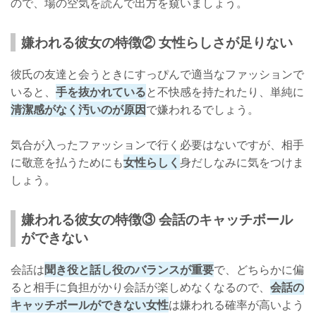
ので、場の空気を読んで出方を窺いましょう。
嫌われる彼女の特徴② 女性らしさが足りない
彼氏の友達と会うときにすっぴんで適当なファッションで
いると、
手を抜かれている
と不快感を持たれたり、単純に
清潔感がなく汚いのが原因
で嫌われるでしょう。
気合が入ったファッションで行く必要はないですが、相手
に敬意を払うためにも
女性らしく
身だしなみに気をつけま
しょう。
嫌われる彼女の特徴③ 会話のキャッチボール
ができない
会話は
聞き役と話し役のバランスが重要
で、どちらかに偏
ると相手に負担がかり会話が楽しめなくなるので、
会話の
キャッチボールができない女性
は嫌われる確率が高いよう