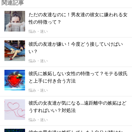
関連記事
ただの友達なのに！男友達の彼女に嫌われる女
性の特徴って？
悩み・迷い
彼氏の友達が嫌い！今度どう接していけばい
い？
悩み・迷い
彼氏に嫉妬しない女性の特徴って？モテる彼氏
と上手に付き合う方法
悩み・迷い
彼氏の女友達が気になる...遠距離中の嫉妬はど
うすればいい？対処法
悩み・迷い