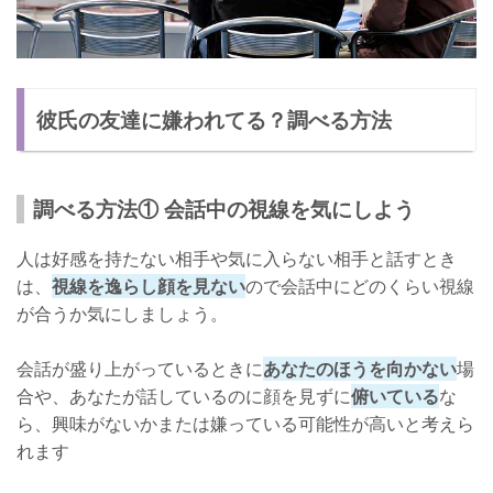
彼氏の友達に嫌われてる？調べる方法
調べる方法① 会話中の視線を気にしよう
人は好感を持たない相手や気に入らない相手と話すとき
は、
視線を逸らし顔を見ない
ので会話中にどのくらい視線
が合うか気にしましょう。
会話が盛り上がっているときに
あなたのほうを向かない
場
合や、あなたが話しているのに顔を見ずに
俯いている
な
ら、興味がないかまたは嫌っている可能性が高いと考えら
れます