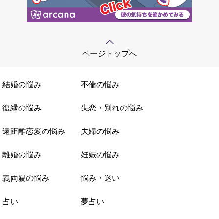
ページトップへ
結婚の悩み
不倫の悩み
復縁の悩み
失恋・別れの悩み
遠距離恋愛の悩み
夫婦の悩み
離婚の悩み
妊娠の悩み
義両親の悩み
悩み・迷い
占い
夢占い