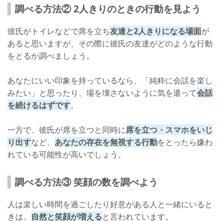
調べる方法② 2人きりのときの行動を見よう
彼氏がトイレなどで席を立ち
友達と2人きりになる場面
が
あると思いますが、その際に彼氏の友達がどのような行動
をとるか調べましょう。
あなたにいい印象を持っているなら、「純粋に会話を楽し
みたい」と思ったり、場を壊さないように気を遣って
会話
を続けるはずです
。
一方で、彼氏が席を立つと同時に
席を立つ・スマホをいじ
り出す
など、
あなたの存在を無視する行動
をとったら嫌わ
れている可能性が高いでしょう。
調べる方法③ 笑顔の数を調べよう
人は楽しい時間を過ごしたり好意がある人と一緒にいると
きは、
自然と笑顔が増える
と言われています。