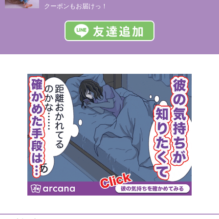
クーポンもお届けっ！