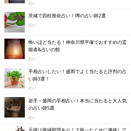
占い
茨城で四柱推命占い！噂の占い師2選
占い
怖いほど当たる！神奈川県平塚でおすすめの霊
能者&占いの館
占い
手相占いしたい！盛岡でよく当たると評判の占
い師3選！
占い
岩手・盛岡の手相占い！本当に当たると大人気
の占い師5選
占い
元彼は復縁願望あり！？振ったくせに連絡して