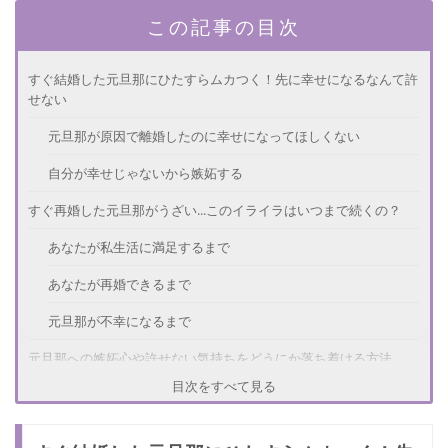
この記事の目次
すぐ結婚した元旦那にひたすらムカつく！先に幸せになるなんて許
せない
元旦那が原因で離婚したのに幸せになってほしくない
自分が幸せじゃないから嫉妬する
すぐ再婚した元旦那がうざい...このイライラはいつまで続くの？
あなたが私生活に満足するまで
あなたが再婚できるまで
元旦那が不幸になるまで
元旦那への嫉妬心や許せない気持ちをどうにか落ち着ける方法
目次をすべて見る
元旦那の再婚相手に同情する
自分の幸せを思い出す