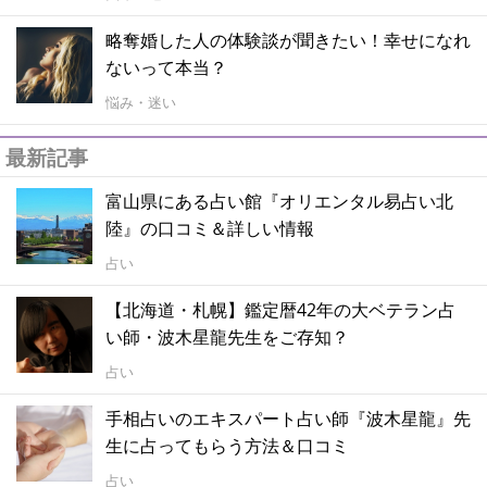
略奪婚した人の体験談が聞きたい！幸せになれ
ないって本当？
悩み・迷い
最新記事
富山県にある占い館『オリエンタル易占い北
陸』の口コミ＆詳しい情報
占い
【北海道・札幌】鑑定暦42年の大ベテラン占
い師・波木星龍先生をご存知？
占い
手相占いのエキスパート占い師『波木星龍』先
生に占ってもらう方法＆口コミ
占い