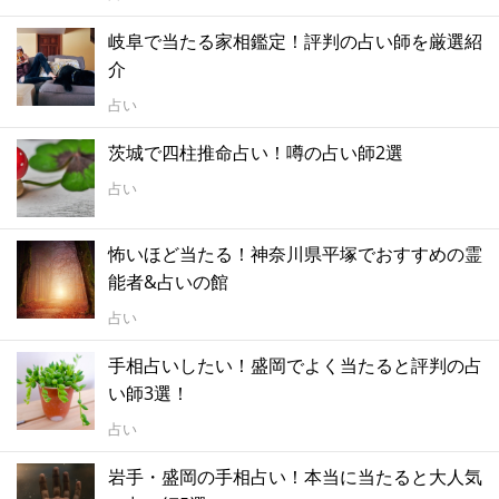
岐阜で当たる家相鑑定！評判の占い師を厳選紹
介
占い
茨城で四柱推命占い！噂の占い師2選
占い
怖いほど当たる！神奈川県平塚でおすすめの霊
能者&占いの館
占い
手相占いしたい！盛岡でよく当たると評判の占
い師3選！
占い
岩手・盛岡の手相占い！本当に当たると大人気