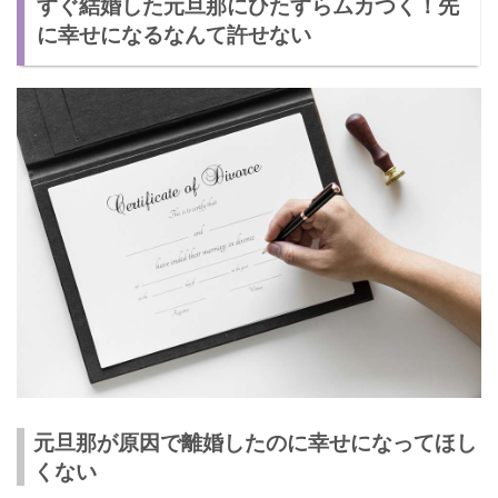
すぐ結婚した元旦那にひたすらムカつく！先
楽しいと思える時間を過ごす
に幸せになるなんて許せない
元夫が許せない！すぐ再婚した旦那に復讐をする方法はある？
あなたが幸せになる
元旦那に慰謝料を請求する
我慢の限界！元旦那に嫉妬した妻が実践した復讐エピソード
元旦那が原因で離婚したのに幸せになってほし
くない