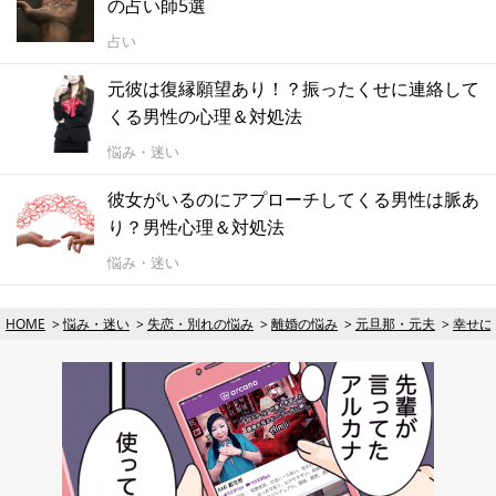
の占い師5選
占い
元彼は復縁願望あり！？振ったくせに連絡して
くる男性の心理＆対処法
悩み・迷い
彼女がいるのにアプローチしてくる男性は脈あ
り？男性心理＆対処法
悩み・迷い
HOME
悩み・迷い
失恋・別れの悩み
離婚の悩み
元旦那・元夫
幸せに