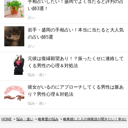
手相占いしたい！盛岡でよく当たると評判の占
い師3選！
占い
岩手・盛岡の手相占い！本当に当たると大人気
の占い師5選
占い
元彼は復縁願望あり！？振ったくせに連絡して
くる男性の心理＆対処法
悩み・迷い
彼女がいるのにアプローチしてくる男性は脈あ
り？男性心理＆対処法
悩み・迷い
HOME
悩み・迷い
略奪愛の悩み
略奪婚した人の体験談が聞きたい！幸せ