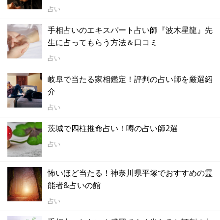
占い
手相占いのエキスパート占い師『波木星龍』先
生に占ってもらう方法＆口コミ
占い
岐阜で当たる家相鑑定！評判の占い師を厳選紹
介
占い
茨城で四柱推命占い！噂の占い師2選
占い
怖いほど当たる！神奈川県平塚でおすすめの霊
能者&占いの館
占い