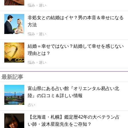
悩み・迷い
非処女との結婚はイヤ？男の本音＆幸せになる
方法
悩み・迷い
結婚＝幸せではない？結婚して幸せを感じない
理由とは？
悩み・迷い
最新記事
富山県にある占い館『オリエンタル易占い北
陸』の口コミ＆詳しい情報
占い
【北海道・札幌】鑑定暦42年の大ベテラン占
い師・波木星龍先生をご存知？