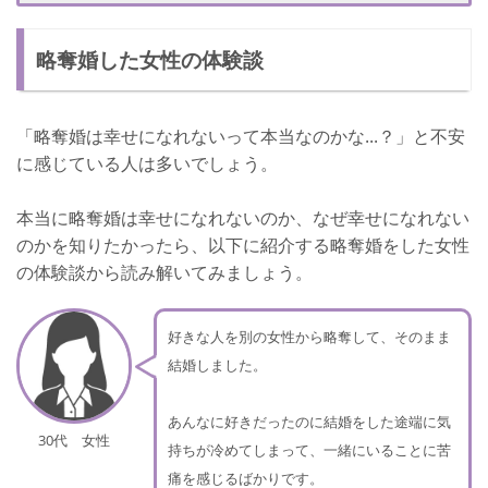
略奪婚を成功させる方法➁：容姿を磨いて魅力を増す
略奪婚した女性の体験談
略奪婚でも幸せが続く女性の共通点
共通点➀：1つの恋愛として考えている
「略奪婚は幸せになれないって本当なのかな...？」と不安
共通点➁：罪悪感に囚われていない
に感じている人は多いでしょう。
いまから準備できることって？
本当に略奪婚は幸せになれないのか、なぜ幸せになれない
他人を傷つけたうえでの幸せであると覚悟を持ちましょう。
のかを知りたかったら、以下に紹介する略奪婚をした女性
さいごに
の体験談から読み解いてみましょう。
好きな人を別の女性から略奪して、そのまま
結婚しました。
あんなに好きだったのに結婚をした途端に気
30代 女性
持ちが冷めてしまって、一緒にいることに苦
痛を感じるばかりです。