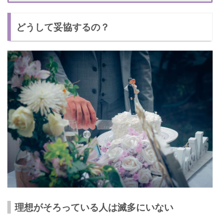
お互いの自由を尊重する
どうして妥協するの？
初心を忘れない
妥協して結婚した人のエピソード
妥協して結婚して後悔しないように！
理想がそろっている人は滅多にいない