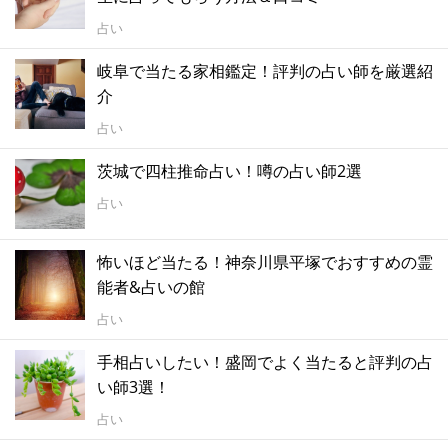
占い
岐阜で当たる家相鑑定！評判の占い師を厳選紹
介
占い
茨城で四柱推命占い！噂の占い師2選
占い
怖いほど当たる！神奈川県平塚でおすすめの霊
能者&占いの館
占い
手相占いしたい！盛岡でよく当たると評判の占
い師3選！
占い