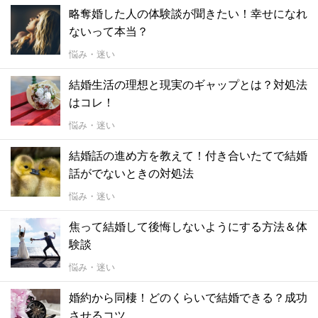
略奪婚した人の体験談が聞きたい！幸せになれ
ないって本当？
悩み・迷い
結婚生活の理想と現実のギャップとは？対処法
はコレ！
悩み・迷い
結婚話の進め方を教えて！付き合いたてで結婚
話がでないときの対処法
悩み・迷い
焦って結婚して後悔しないようにする方法＆体
験談
悩み・迷い
婚約から同棲！どのくらいで結婚できる？成功
させるコツ