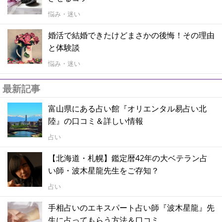
悩み・迷い
婚活で結婚できたけどまさかの後悔！その理由
と体験談
悩み・迷い
最新記事
富山県にある占い館『オリエンタル易占い北
陸』の口コミ＆詳しい情報
占い
【北海道・札幌】鑑定暦42年の大ベテラン占
い師・波木星龍先生をご存知？
占い
手相占いのエキスパート占い師『波木星龍』先
生に占ってもらう方法＆口コミ