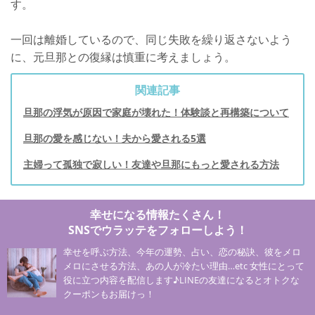
す。
一回は離婚しているので、同じ失敗を繰り返さないよう
に、元旦那との復縁は慎重に考えましょう。
関連記事
旦那の浮気が原因で家庭が壊れた！体験談と再構築について
旦那の愛を感じない！夫から愛される5選
主婦って孤独で寂しい！友達や旦那にもっと愛される方法
幸せになる情報たくさん！
SNSでウラッテをフォローしよう！
幸せを呼ぶ方法、今年の運勢、占い、恋の秘訣、彼をメロ
メロにさせる方法、あの人が冷たい理由…etc 女性にとって
役に立つ内容を配信します♪LINEの友達になるとオトクな
クーポンもお届けっ！