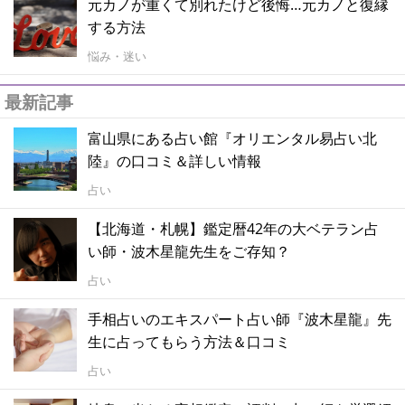
元カノが重くて別れたけど後悔…元カノと復縁
する方法
悩み・迷い
最新記事
富山県にある占い館『オリエンタル易占い北
陸』の口コミ＆詳しい情報
占い
【北海道・札幌】鑑定暦42年の大ベテラン占
い師・波木星龍先生をご存知？
占い
手相占いのエキスパート占い師『波木星龍』先
生に占ってもらう方法＆口コミ
占い