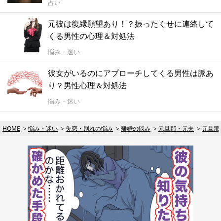
占い
元彼は復縁願望あり！？振ったくせに連絡して
くる男性の心理＆対処法
悩み・迷い
彼女がいるのにアプローチしてくる男性は脈あ
り？男性心理＆対処法
悩み・迷い
HOME
悩み・迷い
失恋・別れの悩み
離婚の悩み
元旦那・元夫
元旦那