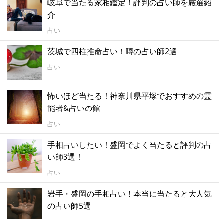
岐阜で当たる家相鑑定！評判の占い師を厳選紹
介
占い
茨城で四柱推命占い！噂の占い師2選
占い
怖いほど当たる！神奈川県平塚でおすすめの霊
能者&占いの館
占い
手相占いしたい！盛岡でよく当たると評判の占
い師3選！
占い
岩手・盛岡の手相占い！本当に当たると大人気
の占い師5選