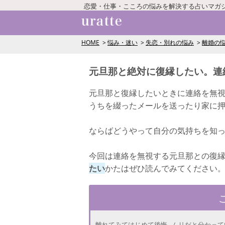
恋愛・仕事・こころの悩みを解決する占いマガ
HOME
悩み・迷い
失恋・別れの悩み
離婚の
元旦那と絶対に復縁したい。連
元旦那と復縁したいときに連絡を無
うちを綴ったメールを送ったり家に
ならばどうやって自分の気持ちを知
今回は連絡を無視する元旦那との復
たい
かたはぜひ読んでみてください
離れてみてはじめて後悔...ムリだと分かっ