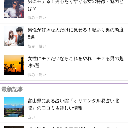
男にモテる！男心をくすぐる女の特徴・魅力と
は？
悩み・迷い
男性が好きな人だけに見せる！脈あり男の態度
8選
悩み・迷い
女性にモテたいならこれをやれ！モテる男の趣
味5選
悩み・迷い
最新記事
富山県にある占い館『オリエンタル易占い北
陸』の口コミ＆詳しい情報
占い