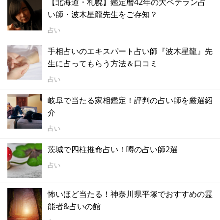
【北海道・札幌】鑑定暦42年の大ベテラン占
い師・波木星龍先生をご存知？
占い
手相占いのエキスパート占い師『波木星龍』先
生に占ってもらう方法＆口コミ
占い
岐阜で当たる家相鑑定！評判の占い師を厳選紹
介
占い
茨城で四柱推命占い！噂の占い師2選
占い
怖いほど当たる！神奈川県平塚でおすすめの霊
能者&占いの館