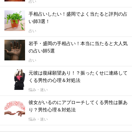
占い
手相占いしたい！盛岡でよく当たると評判の占
い師3選！
占い
岩手・盛岡の手相占い！本当に当たると大人気
の占い師5選
占い
元彼は復縁願望あり！？振ったくせに連絡して
くる男性の心理＆対処法
悩み・迷い
彼女がいるのにアプローチしてくる男性は脈あ
り？男性心理＆対処法
悩み・迷い