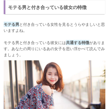
モテる男と付き合っている彼女の特徴
落とし方⑥ 外見を褒めない
落とし方⑦ 共通の趣味をもつ
モテる男
と付き合っている女性を見るとうらやましいと思
落とし方⑧ 嫉妬しない
いますよね。
モテる男にNGな恋愛テクニック
モテる男と付き合っている彼女には
共通する特徴
がありま
さいごに
す。あなたの周りにいるあの女子を思い浮かべて読んでみ
ましょう。