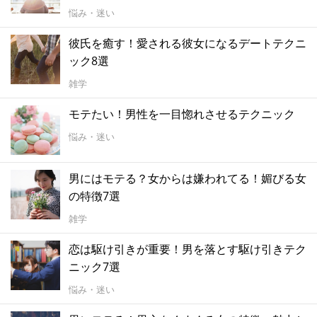
悩み・迷い
彼氏を癒す！愛される彼女になるデートテクニ
ック8選
雑学
モテたい！男性を一目惚れさせるテクニック
悩み・迷い
男にはモテる？女からは嫌われてる！媚びる女
の特徴7選
雑学
恋は駆け引きが重要！男を落とす駆け引きテク
ニック7選
悩み・迷い