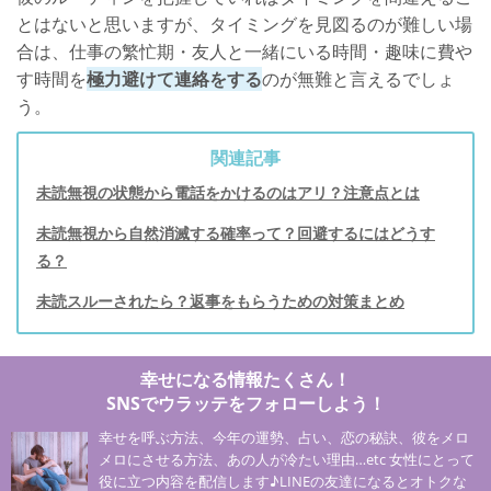
とはないと思いますが、タイミングを見図るのが難しい場
合は、仕事の繁忙期・友人と一緒にいる時間・趣味に費や
す時間を
極力避けて連絡をする
のが無難と言えるでしょ
う。
関連記事
未読無視の状態から電話をかけるのはアリ？注意点とは
未読無視から自然消滅する確率って？回避するにはどうす
る？
未読スルーされたら？返事をもらうための対策まとめ
幸せになる情報たくさん！
SNSでウラッテをフォローしよう！
幸せを呼ぶ方法、今年の運勢、占い、恋の秘訣、彼をメロ
メロにさせる方法、あの人が冷たい理由…etc 女性にとって
役に立つ内容を配信します♪LINEの友達になるとオトクな