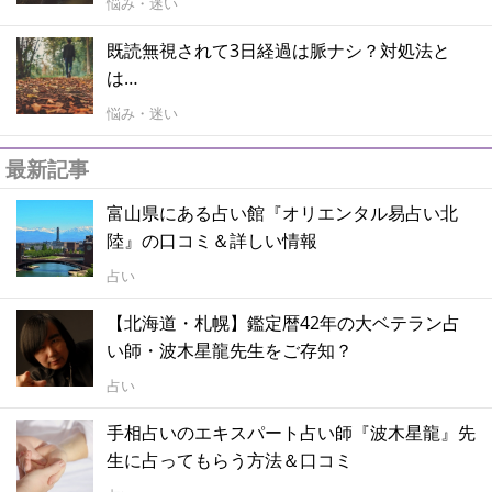
悩み・迷い
既読無視されて3日経過は脈ナシ？対処法と
は…
悩み・迷い
最新記事
富山県にある占い館『オリエンタル易占い北
陸』の口コミ＆詳しい情報
占い
【北海道・札幌】鑑定暦42年の大ベテラン占
い師・波木星龍先生をご存知？
占い
手相占いのエキスパート占い師『波木星龍』先
生に占ってもらう方法＆口コミ