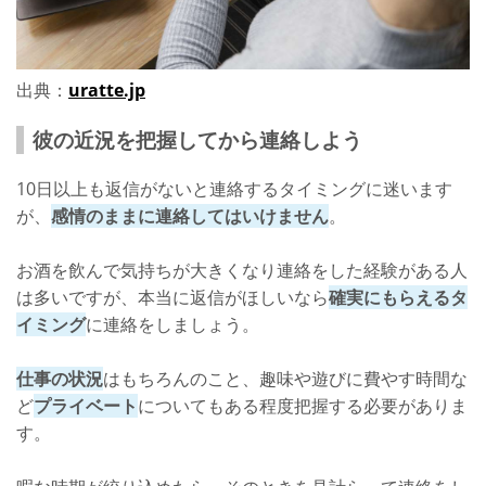
出典：
uratte.jp
彼の近況を把握してから連絡しよう
10日以上も返信がないと連絡するタイミングに迷います
が、
感情のままに連絡してはいけません
。
お酒を飲んで気持ちが大きくなり連絡をした経験がある人
は多いですが、本当に返信がほしいなら
確実にもらえるタ
イミング
に連絡をしましょう。
仕事の状況
はもちろんのこと、趣味や遊びに費やす時間な
ど
プライベート
についてもある程度把握する必要がありま
す。