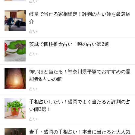
占い
岐阜で当たる家相鑑定！評判の占い師を厳選紹
介
占い
茨城で四柱推命占い！噂の占い師2選
占い
怖いほど当たる！神奈川県平塚でおすすめの霊
能者&占いの館
占い
手相占いしたい！盛岡でよく当たると評判の占
い師3選！
占い
岩手・盛岡の手相占い！本当に当たると大人気