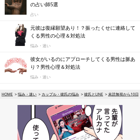
の占い師5選
占い
元彼は復縁願望あり！？振ったくせに連絡して
くる男性の心理＆対処法
悩み・迷い
彼女がいるのにアプローチしてくる男性は脈あ
り？男性心理＆対処法
悩み・迷い
HOME
悩み・迷い
カップル・彼氏の悩み
彼氏とLINE
未読無視から10