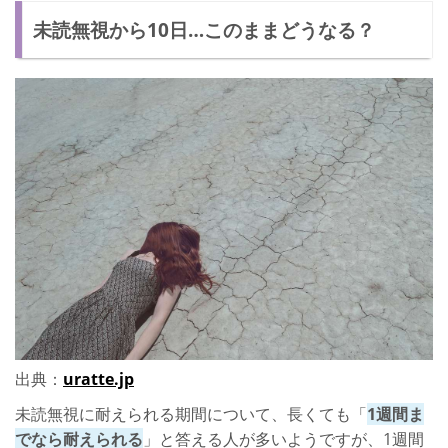
未読無視から10日…このままどうなる？
LINE連打で関係が終わった
連絡するタイミングを見図ろう！
出典：
uratte.jp
未読無視に耐えられる期間について、長くても「
1週間ま
でなら耐えられる
」と答える人が多いようですが、1週間