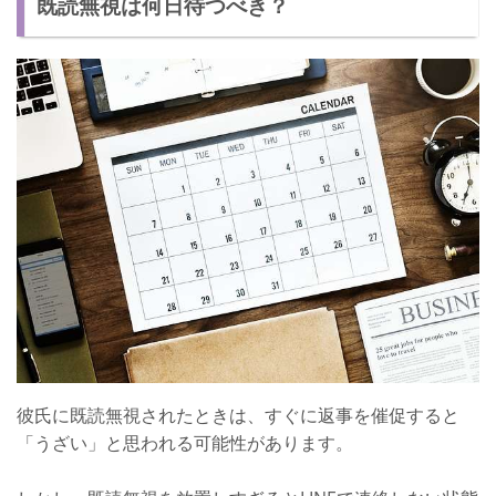
既読無視は何日待つべき？
既読無視を防ぐ方法はある？
【既読無視を防ぐ方法1】返信しやすいメッセージを送る
【既読無視を防ぐ方法2】おたがいが楽しくLINEをする
【既読無視を防ぐ方法3】無理のない頻度でLINEをする
何日間待ってみる！と決めておこう！
彼氏に既読無視されたときは、すぐに返事を催促すると
「うざい」と思われる可能性があります。