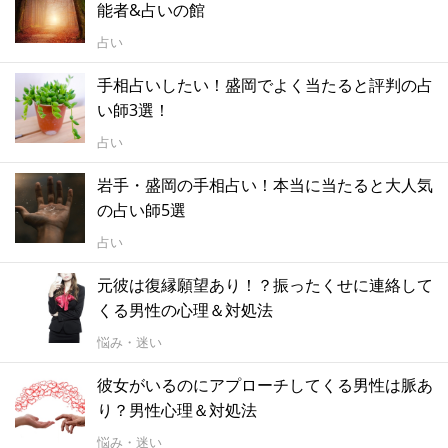
能者&占いの館
占い
手相占いしたい！盛岡でよく当たると評判の占
い師3選！
占い
岩手・盛岡の手相占い！本当に当たると大人気
の占い師5選
占い
元彼は復縁願望あり！？振ったくせに連絡して
くる男性の心理＆対処法
悩み・迷い
彼女がいるのにアプローチしてくる男性は脈あ
り？男性心理＆対処法
悩み・迷い