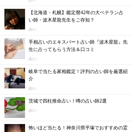
【北海道・札幌】鑑定暦42年の大ベテラン占
い師・波木星龍先生をご存知？
占い
手相占いのエキスパート占い師『波木星龍』先
生に占ってもらう方法＆口コミ
占い
岐阜で当たる家相鑑定！評判の占い師を厳選紹
介
占い
茨城で四柱推命占い！噂の占い師2選
占い
怖いほど当たる！神奈川県平塚でおすすめの霊