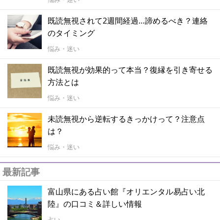
既読無視されて2週間経過…諦めるべき？連絡
のタイミング
悩み・迷い
既読無視が効果的って本当？復縁を引き寄せる
方法とは
悩み・迷い
未読無視から逆転するきっかけって？注意点
は？
悩み・迷い
最新記事
富山県にある占い館『オリエンタル易占い北
陸』の口コミ＆詳しい情報
占い