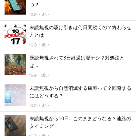
つ？
悩み・迷い
未読無視の駆け引きは何日間続くの？終わらせ
方とは
悩み・迷い
既読無視されて3日経過は脈ナシ？対処法と
は…
悩み・迷い
未読無視から自然消滅する確率って？回避する
にはどうする？
悩み・迷い
未読無視から10日…このままどうなる？連絡の
タイミング
悩み・迷い