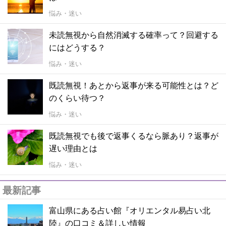
悩み・迷い
未読無視から自然消滅する確率って？回避する
にはどうする？
悩み・迷い
既読無視！あとから返事が来る可能性とは？ど
のくらい待つ？
悩み・迷い
既読無視でも後で返事くるなら脈あり？返事が
遅い理由とは
悩み・迷い
最新記事
富山県にある占い館『オリエンタル易占い北
陸』の口コミ＆詳しい情報