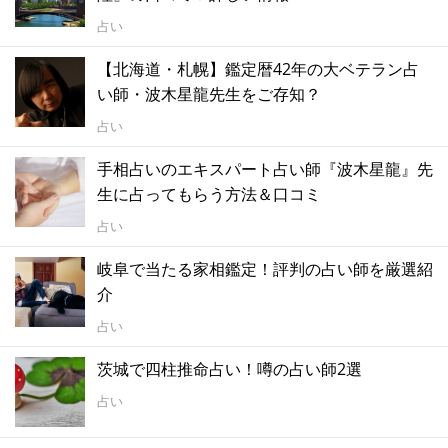
占い
【北海道・札幌】鑑定暦42年の大ベテラン占
い師・波木星龍先生をご存知？
占い
手相占いのエキスパート占い師『波木星龍』先
生に占ってもらう方法＆口コミ
占い
岐阜で当たる家相鑑定！評判の占い師を厳選紹
介
占い
茨城で四柱推命占い！噂の占い師2選
占い