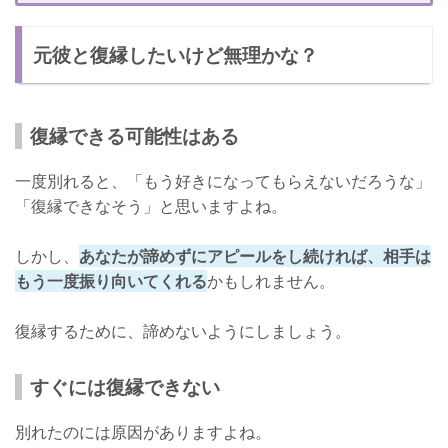
質問系の内容が来たときに既読無視をする
元彼と復縁したいけど無理かな？
相手が楽しいと思ってるときに既読無視をする
復縁したいときの既読無視の注意点
既読無視をしすぎない
復縁できる可能性はある
既読無視をするタイミングを考える
一度別れると、「もう好きになってもらえないだろうな」
焦らずゆっくり復縁を目指そう！
「復縁できなそう」と思いますよね。
しかし、
あなたが諦めずにアピールをし続ければ、相手は
もう一度振り向いてくれる
かもしれません。
復縁するために、諦めないようにしましょう。
すぐには復縁できない
別れたのには原因がありますよね。