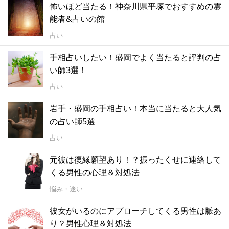
怖いほど当たる！神奈川県平塚でおすすめの霊
能者&占いの館
占い
手相占いしたい！盛岡でよく当たると評判の占
い師3選！
占い
岩手・盛岡の手相占い！本当に当たると大人気
の占い師5選
占い
元彼は復縁願望あり！？振ったくせに連絡して
くる男性の心理＆対処法
悩み・迷い
彼女がいるのにアプローチしてくる男性は脈あ
り？男性心理＆対処法