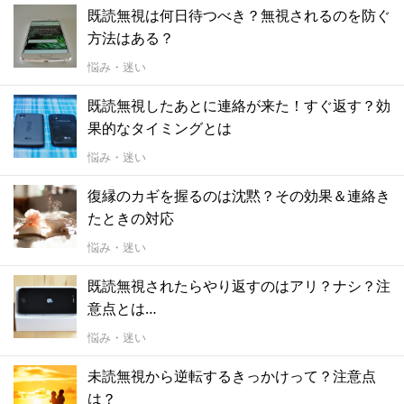
既読無視は何日待つべき？無視されるのを防ぐ
方法はある？
悩み・迷い
既読無視したあとに連絡が来た！すぐ返す？効
果的なタイミングとは
悩み・迷い
復縁のカギを握るのは沈黙？その効果＆連絡き
たときの対応
悩み・迷い
既読無視されたらやり返すのはアリ？ナシ？注
意点とは…
悩み・迷い
未読無視から逆転するきっかけって？注意点
は？