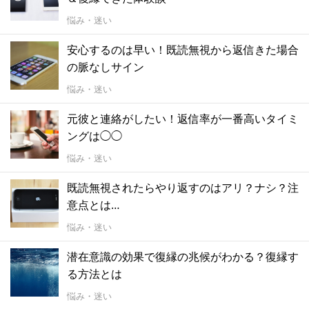
悩み・迷い
安心するのは早い！既読無視から返信きた場合
の脈なしサイン
悩み・迷い
元彼と連絡がしたい！返信率が一番高いタイミ
ングは◯◯
悩み・迷い
既読無視されたらやり返すのはアリ？ナシ？注
意点とは…
悩み・迷い
潜在意識の効果で復縁の兆候がわかる？復縁す
る方法とは
悩み・迷い