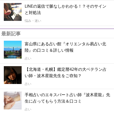
LINEの返信で脈なしかわかる！？そのサイン
と対処法
悩み・迷い
最新記事
富山県にある占い館『オリエンタル易占い北
陸』の口コミ＆詳しい情報
占い
【北海道・札幌】鑑定暦42年の大ベテラン占
い師・波木星龍先生をご存知？
占い
手相占いのエキスパート占い師『波木星龍』先
生に占ってもらう方法＆口コミ
占い