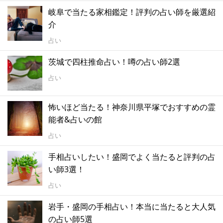
岐阜で当たる家相鑑定！評判の占い師を厳選紹
介
占い
茨城で四柱推命占い！噂の占い師2選
占い
怖いほど当たる！神奈川県平塚でおすすめの霊
能者&占いの館
占い
手相占いしたい！盛岡でよく当たると評判の占
い師3選！
占い
岩手・盛岡の手相占い！本当に当たると大人気
の占い師5選