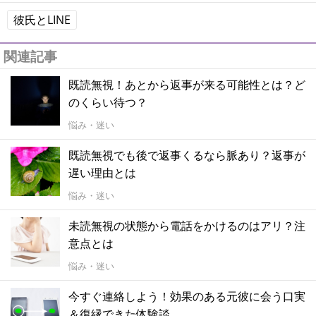
彼氏とLINE
関連記事
既読無視！あとから返事が来る可能性とは？ど
のくらい待つ？
悩み・迷い
既読無視でも後で返事くるなら脈あり？返事が
遅い理由とは
悩み・迷い
未読無視の状態から電話をかけるのはアリ？注
意点とは
悩み・迷い
今すぐ連絡しよう！効果のある元彼に会う口実
＆復縁できた体験談