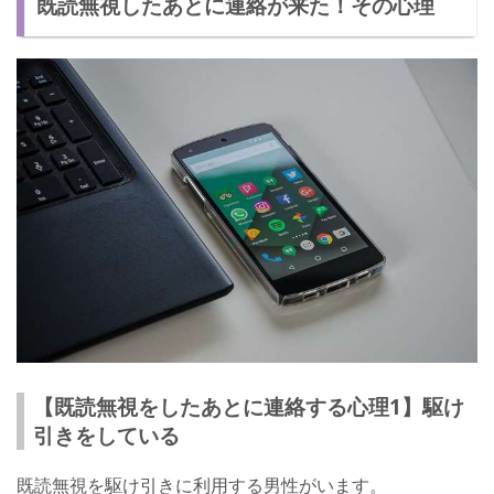
既読無視したあとに連絡が来た！その心理
すぐ返すべき？効果的なタイミングとは？
既読無視をしてきた相手に効果的なLINEのコツ
すぐに返信せずに待とう！
【既読無視をしたあとに連絡する心理1】駆け
引きをしている
既読無視を駆け引きに利用する男性がいます。