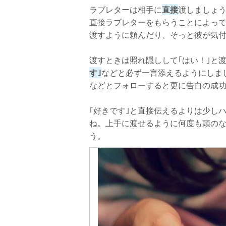
ラブレターは相手に
直接
渡しましょう
直接ラブレターをもらうことによっ
渡すように頼んだり、そっと彼が気
渡すときは照れ隠しして｢はい！｣と
す｣
などと必ず一言添えるようにしま
などとフォローすると更に告白の成
｢好きです｣と直接伝えるよりは少し
ね。上手に渡せるように何度も頭の
う。