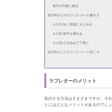
相手の印象に残る
成功率が上がるラブレターの書き方
その① 短く簡潔にまとめる
その② 相手を褒める
その③ 心を込めて丁寧に
成功率が上がるラブレターの渡し方
告白が成功するラブレターのおまじない2選
ハートのエース
ラブレターのメリット
ぬいぐるみを使ったおまじない
さいごに
告白する方法はさまざまですが、そ
とにはどんなメリットがあるのでし