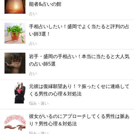
能者&占いの館
占い
手相占いしたい！盛岡でよく当たると評判の占
い師3選！
占い
岩手・盛岡の手相占い！本当に当たると大人気
の占い師5選
占い
元彼は復縁願望あり！？振ったくせに連絡して
くる男性の心理＆対処法
悩み・迷い
彼女がいるのにアプローチしてくる男性は脈あ
り？男性心理＆対処法
悩み・迷い