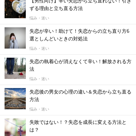
【男性向け】辛い失恋から立ち直れない！引き
ずる理由と立ち直る方法
悩み・迷い
失恋が辛い！助けて！失恋からの立ち直り方6
選としんどいときの対処法
悩み・迷い
失恋の執着心が消えなくて辛い！解放される方
法
悩み・迷い
失恋後の男女の心理の違い＆失恋から立ち直る
方法
悩み・迷い
失敗ではない！？失恋を成長に変える方法と
は？