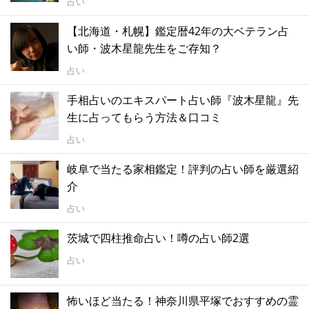
占い
【北海道・札幌】鑑定暦42年の大ベテラン占
い師・波木星龍先生をご存知？
占い
手相占いのエキスパート占い師『波木星龍』先
生に占ってもらう方法＆口コミ
占い
岐阜で当たる家相鑑定！評判の占い師を厳選紹
介
占い
茨城で四柱推命占い！噂の占い師2選
占い
怖いほど当たる！神奈川県平塚でおすすめの霊