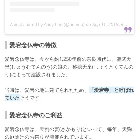
A post shared by Andy Lee (@oomou)
on
Sep 11, 2018 at 3:32am PDT
愛宕念仏寺の特徴
愛宕念仏寺は、今から約1,250年前の奈良時代に、聖武天
皇(しょうむてんのう)の娘の、称徳天皇(しょうとくてんの
う)によって建設されました。
当時は、愛宕の地に建てられたため、
「愛宕寺」と呼ばれ
ていた
そうです。
愛宕念仏寺のご利益
愛宕念仏寺は、天狗の宴(さかもり)といって、毎年、天狗
の厄除けのお祭りが開催されています。