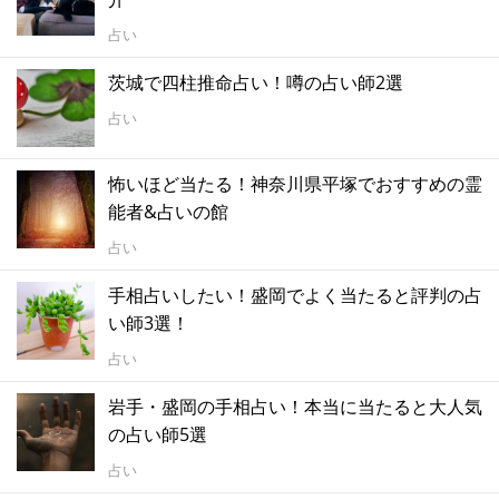
占い
茨城で四柱推命占い！噂の占い師2選
占い
怖いほど当たる！神奈川県平塚でおすすめの霊
能者&占いの館
占い
手相占いしたい！盛岡でよく当たると評判の占
い師3選！
占い
岩手・盛岡の手相占い！本当に当たると大人気
の占い師5選
占い