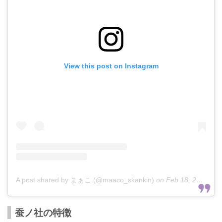
View this post on Instagram
A post shared by まぁこ (@maaco_skankin)
on
Feb 18, 2017 at 7:18pm PST
蚕ノ社の特徴