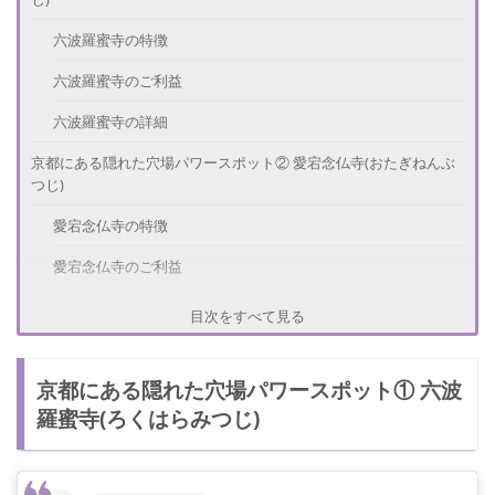
六波羅蜜寺の特徴
六波羅蜜寺のご利益
六波羅蜜寺の詳細
京都にある隠れた穴場パワースポット② 愛宕念仏寺(おたぎねんぶ
つじ)
愛宕念仏寺の特徴
愛宕念仏寺のご利益
愛宕念仏寺の詳細
目次をすべて見る
京都にある隠れた穴場パワースポット③ 狸谷山不動院(たぬきだに
さんふどういん)
京都にある隠れた穴場パワースポット① 六波
狸谷山不動院の特徴
羅蜜寺(ろくはらみつじ)
狸谷山不動院のご利益
狸谷山不動院の詳細