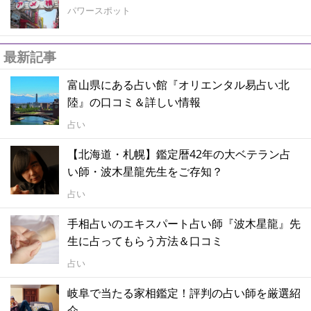
パワースポット
最新記事
富山県にある占い館『オリエンタル易占い北
陸』の口コミ＆詳しい情報
占い
【北海道・札幌】鑑定暦42年の大ベテラン占
い師・波木星龍先生をご存知？
占い
手相占いのエキスパート占い師『波木星龍』先
生に占ってもらう方法＆口コミ
占い
岐阜で当たる家相鑑定！評判の占い師を厳選紹
介