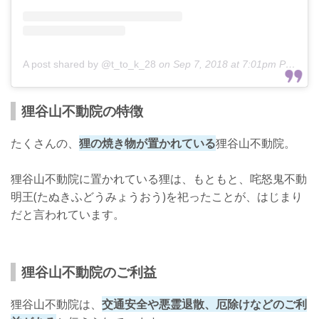
A post shared by @t_to_k_28
on
Sep 7, 2018 at 7:01pm PDT
狸谷山不動院の特徴
たくさんの、
狸の焼き物が置かれている
狸谷山不動院。
狸谷山不動院に置かれている狸は、もともと、咤怒鬼不動
明王(たぬきふどうみょうおう)を祀ったことが、はじまり
だと言われています。
狸谷山不動院のご利益
狸谷山不動院は、
交通安全や悪霊退散、厄除けなどのご利