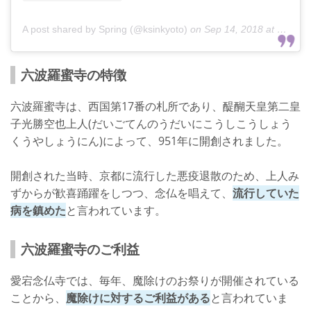
A post shared by Spring (@ksinkyoto)
on
Sep 14, 2018 at 5:49am PDT
六波羅蜜寺の特徴
六波羅蜜寺は、西国第17番の札所であり、醍醐天皇第二皇
子光勝空也上人(だいごてんのうだいにこうしこうしょう
くうやしょうにん)によって、951年に開創されました。
開創された当時、京都に流行した悪疫退散のため、上人み
ずからが歓喜踊躍をしつつ、念仏を唱えて、
流行していた
病を鎮めた
と言われています。
六波羅蜜寺のご利益
愛宕念仏寺では、毎年、魔除けのお祭りが開催されている
ことから、
魔除けに対するご利益がある
と言われていま