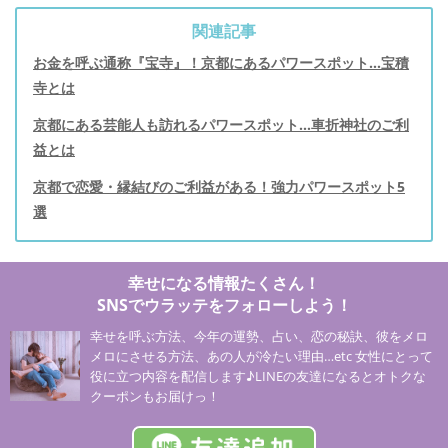
関連記事
お金を呼ぶ通称『宝寺』！京都にあるパワースポット…宝積
寺とは
京都にある芸能人も訪れるパワースポット…車折神社のご利
益とは
京都で恋愛・縁結びのご利益がある！強力パワースポット5
選
幸せになる情報たくさん！
SNSでウラッテをフォローしよう！
幸せを呼ぶ方法、今年の運勢、占い、恋の秘訣、彼をメロ
メロにさせる方法、あの人が冷たい理由…etc 女性にとって
役に立つ内容を配信します♪LINEの友達になるとオトクな
クーポンもお届けっ！