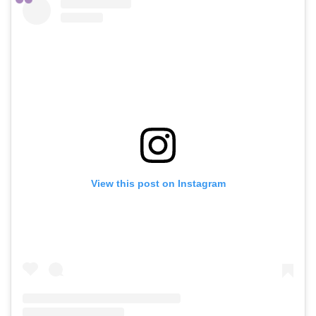
京都にある隠れた穴場パワースポット④ 大岩神社(おおいわじんじ
ゃ)
大岩神社の特徴
大岩神社のご利益
大岩神社の詳細
京都にある隠れた穴場パワースポット⑤ 蚕ノ社(かいこのやしろ)
蚕ノ社の特徴
View this post on Instagram
蚕ノ社のご利益
蚕ノ社の詳細
さいごに