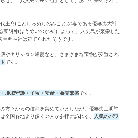
からは、「八丈島の民の祖」として、あつく崇められて
らしの湯
代主命(ことしろぬしのみこと)の妻である優婆夷大神
る宝明神(ほうめいのかみ)によって、八丈島が繁栄した
婆夷宝明神社は建てられたそうです。
社殿やキリシタン燈籠など、さまざまな宝物が安置され
ット
です。
全・地域守護・子宝・安産・商売繁盛
です。
民の方々からの信仰を集めていましたが、優婆夷宝明神
では全国各地より多くの人が参拝に訪れる、
人気のパワ