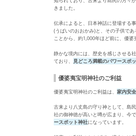
知られており、古来より島民の方々
きました。
詳細情報
八丈島にある最強パワースポット⑤：みは
伝承によると、日本神話に登場する事
(うばいのおおかみ)と、その子供であ
みはらしの湯の特徴
ことから、約1,000年ほど前に、優
みはらしの湯のご利益
静かな境内には、歴史を感じさせる
詳細情報
ており、
見どころ満載のパワースポ
さいごに
優婆夷宝明神社のご利益
優婆夷宝明神社のご利益は、
家内安
古来より八丈島の守り神として、島
社の御神徳が高いと噂が広まり、今
ースポット神社
になっています。