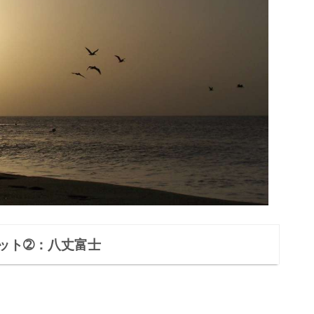
ット➁：八丈富士