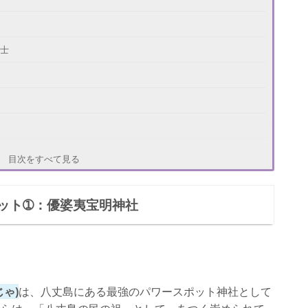
富士
富士浅間神社
目次をすべて見る
ット➀：優婆夷宝明神社
千畳敷
ゃ)
は、八丈島にある最強のパワースポット神社として