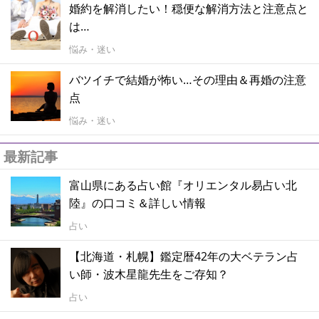
婚約を解消したい！穏便な解消方法と注意点と
は…
悩み・迷い
バツイチで結婚が怖い…その理由＆再婚の注意
点
悩み・迷い
最新記事
富山県にある占い館『オリエンタル易占い北
陸』の口コミ＆詳しい情報
占い
【北海道・札幌】鑑定暦42年の大ベテラン占
い師・波木星龍先生をご存知？
占い