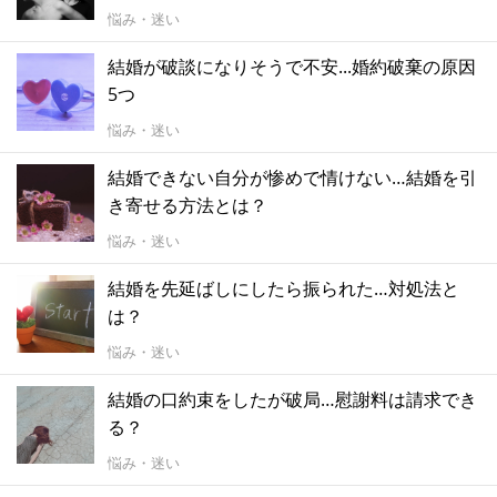
悩み・迷い
結婚が破談になりそうで不安...婚約破棄の原因
5つ
悩み・迷い
結婚できない自分が惨めで情けない…結婚を引
き寄せる方法とは？
悩み・迷い
結婚を先延ばしにしたら振られた…対処法と
は？
悩み・迷い
結婚の口約束をしたが破局…慰謝料は請求でき
る？
悩み・迷い