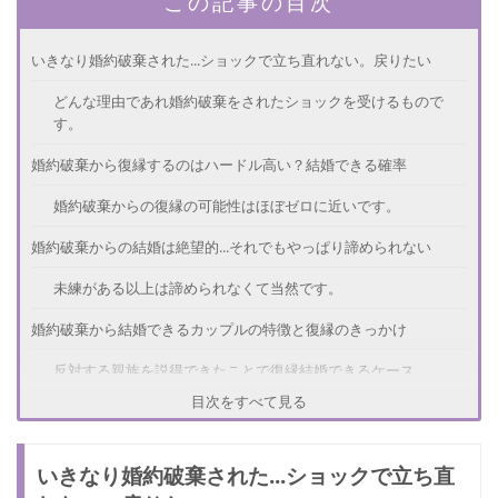
この記事の目次
いきなり婚約破棄された...ショックで立ち直れない。戻りたい
どんな理由であれ婚約破棄をされたショックを受けるもので
す。
婚約破棄から復縁するのはハードル高い？結婚できる確率
婚約破棄からの復縁の可能性はほぼゼロに近いです。
婚約破棄からの結婚は絶望的...それでもやっぱり諦められない
未練がある以上は諦められなくて当然です。
婚約破棄から結婚できるカップルの特徴と復縁のきっかけ
反対する親族を説得できたことで復縁結婚できるケース
目次をすべて見る
結婚の不安を解決したことで復縁結婚できるケース
婚約破棄からの復縁を諦めたくない....結婚できた体験談
いきなり婚約破棄された...ショックで立ち直
さいごに