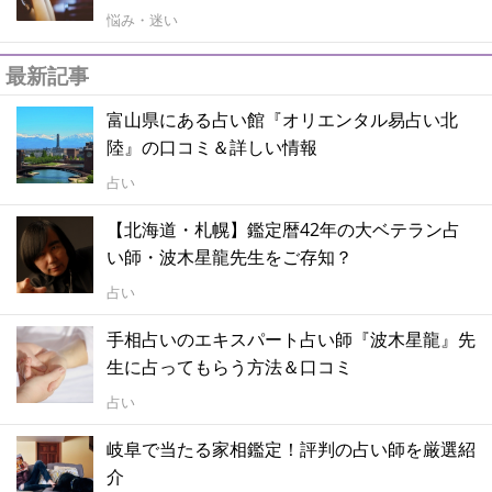
悩み・迷い
最新記事
富山県にある占い館『オリエンタル易占い北
陸』の口コミ＆詳しい情報
占い
【北海道・札幌】鑑定暦42年の大ベテラン占
い師・波木星龍先生をご存知？
占い
手相占いのエキスパート占い師『波木星龍』先
生に占ってもらう方法＆口コミ
占い
岐阜で当たる家相鑑定！評判の占い師を厳選紹
介