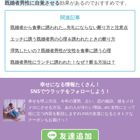
既婚者男性に自覚させる
効果があるのでおすすめです。
関連記事
既婚者から食事に誘われた...失礼にならない断り方と注意点
エッチに誘う既婚者男の心理＆誘われたときの断り方
浮気したいの？既婚者男性が女性を食事に誘う心理
既婚者男性にランチに誘われた！なぜ？断る方法は？
幸せになる情報たくさん！
SNSでウラッテをフォローしよう！
幸せを呼ぶ方法、今年の運勢、占い、恋の秘訣、彼をメロ
メロにさせる方法、あの人が冷たい理由…etc 女性にとって
役に立つ内容を配信します♪LINEの友達になるとオトクな
クーポンもお届けっ！