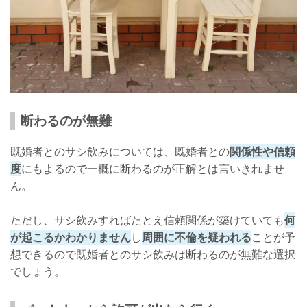
断わるのが無難
既婚者とのサシ飲みについては、既婚者との
関係性や信頼
度
にもよるので一概に断わるのが正解とは言いきれませ
ん。
ただし、サシ飲みすればたとえ信頼関係が築けていても
何
が起こるかわかりません
し
周囲に不倫を疑われる
ことが予
想できるので既婚者とのサシ飲みは断わるのが無難な選択
でしょう。