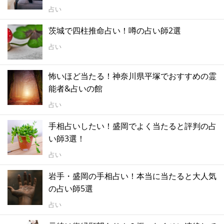
占い
茨城で四柱推命占い！噂の占い師2選
占い
怖いほど当たる！神奈川県平塚でおすすめの霊
能者&占いの館
占い
手相占いしたい！盛岡でよく当たると評判の占
い師3選！
占い
岩手・盛岡の手相占い！本当に当たると大人気
の占い師5選
占い