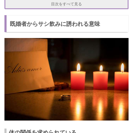
家に居づらいから帰りたくない
目次をすべて見る
既婚者からサシ飲みに誘われるときの対応
既婚者からサシ飲みに誘われる意味
誘われても即答しない！
既婚者男性からの誘いを上手に断る方法は？
美容のために禁酒していると伝える
恋人がいることにする
体の関係を求められている