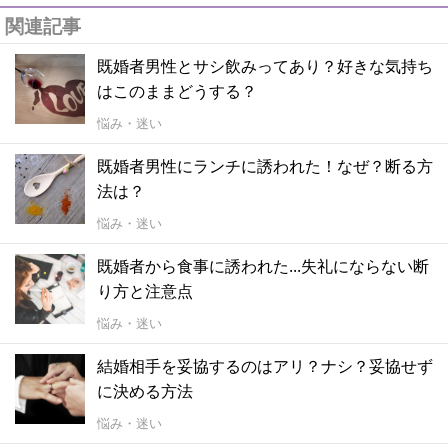
関連記事
既婚者男性とサシ飲みってあり？好きな気持ち
はこのままどうする？
悩み・迷い
既婚者男性にランチに誘われた！なぜ？断る方
法は？
悩み・迷い
既婚者から食事に誘われた...失礼にならない断
り方と注意点
悩み・迷い
結婚相手を妥協するのはアリ？ナシ？妥協せず
に決める方法
悩み・迷い