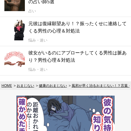
の占い師5選
占い
元彼は復縁願望あり！？振ったくせに連絡して
くる男性の心理＆対処法
悩み・迷い
彼女がいるのにアプローチしてくる男性は脈あ
り？男性心理＆対処法
悩み・迷い
HOME
おまじない
健康のおまじない
風邪が早く治るおまじない！？言葉