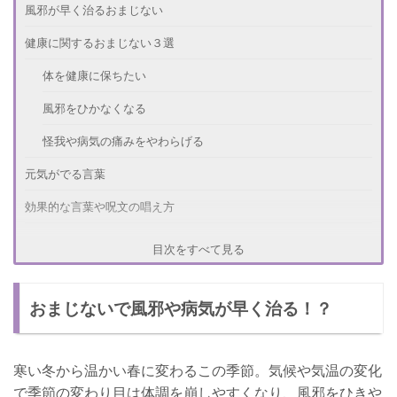
風邪が早く治るおまじない
健康に関するおまじない３選
体を健康に保ちたい
風邪をひかなくなる
怪我や病気の痛みをやわらげる
元気がでる言葉
効果的な言葉や呪文の唱え方
他にもある！健康運のおまじない
目次をすべて見る
友達や恋人の病気を治すおまじない
おまじないで風邪や病気が早く治る！？
まとめ
寒い冬から温かい春に変わるこの季節。気候や気温の変化
で季節の変わり目は体調を崩しやすくなり、風邪をひきや