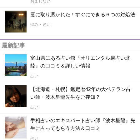
おまじない
霊に取り憑かれた！すぐにできる６つの対処法
悩み・迷い
最新記事
富山県にある占い館『オリエンタル易占い北
陸』の口コミ＆詳しい情報
占い
【北海道・札幌】鑑定暦42年の大ベテラン占
い師・波木星龍先生をご存知？
占い
手相占いのエキスパート占い師『波木星龍』先
生に占ってもらう方法＆口コミ
占い