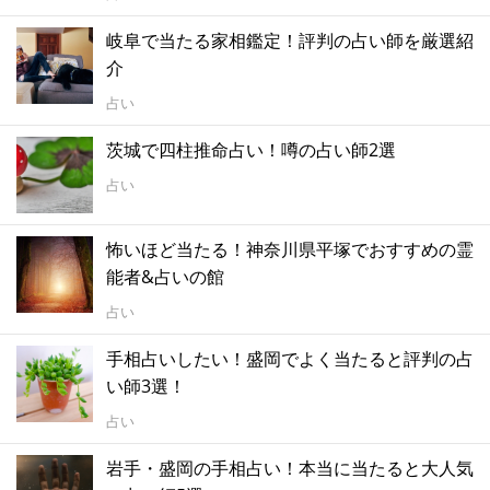
岐阜で当たる家相鑑定！評判の占い師を厳選紹
介
占い
茨城で四柱推命占い！噂の占い師2選
占い
怖いほど当たる！神奈川県平塚でおすすめの霊
能者&占いの館
占い
手相占いしたい！盛岡でよく当たると評判の占
い師3選！
占い
岩手・盛岡の手相占い！本当に当たると大人気