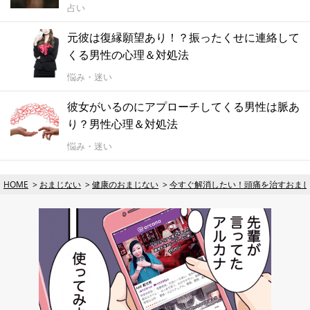
占い
元彼は復縁願望あり！？振ったくせに連絡して
くる男性の心理＆対処法
悩み・迷い
彼女がいるのにアプローチしてくる男性は脈あ
り？男性心理＆対処法
悩み・迷い
HOME
おまじない
健康のおまじない
今すぐ解消したい！頭痛を治すおま