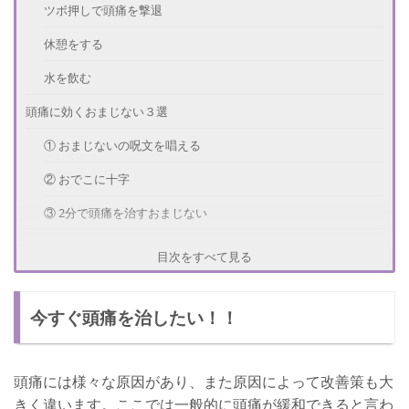
ツボ押しで頭痛を撃退
休憩をする
水を飲む
頭痛に効くおまじない３選
① おまじないの呪文を唱える
② おでこに十字
③ 2分で頭痛を治すおまじない
頭痛のおまじないが効くコツ
目次をすべて見る
おまじないを信じる
今すぐ頭痛を治したい！！
さいごに
頭痛には様々な原因があり、また原因によって改善策も大
きく違います。ここでは一般的に頭痛が緩和できると言わ