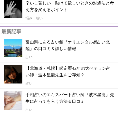
辛いし苦しい！助けて欲しいときの対処法と考
え方を変えるポイント
悩み・迷い
最新記事
富山県にある占い館『オリエンタル易占い北
陸』の口コミ＆詳しい情報
占い
【北海道・札幌】鑑定暦42年の大ベテラン占
い師・波木星龍先生をご存知？
占い
手相占いのエキスパート占い師『波木星龍』先
生に占ってもらう方法＆口コミ
占い