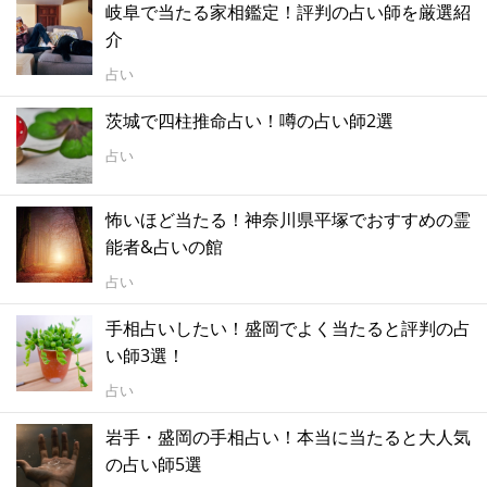
岐阜で当たる家相鑑定！評判の占い師を厳選紹
介
占い
茨城で四柱推命占い！噂の占い師2選
占い
怖いほど当たる！神奈川県平塚でおすすめの霊
能者&占いの館
占い
手相占いしたい！盛岡でよく当たると評判の占
い師3選！
占い
岩手・盛岡の手相占い！本当に当たると大人気
の占い師5選