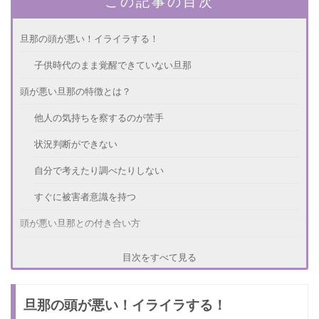
この記事の目次
旦那の頭が悪い！イライラする！
子供時代のまま覚醒できていない旦那
頭が悪い旦那の特徴とは？
他人の気持ちを察するのが苦手
状況判断ができない
自分で考えたり調べたりしない
すぐに被害者意識を持つ
頭が悪い旦那との付き合い方
ゆっくり話す
目次をすべて見る
必要に応じて気長に説明する
旦那の頭が悪い！イライラする！
親身にならず淡々と処理する