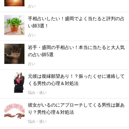
占い
手相占いしたい！盛岡でよく当たると評判の占
い師3選！
占い
岩手・盛岡の手相占い！本当に当たると大人気
の占い師5選
占い
元彼は復縁願望あり！？振ったくせに連絡して
くる男性の心理＆対処法
悩み・迷い
彼女がいるのにアプローチしてくる男性は脈あ
り？男性心理＆対処法
悩み・迷い