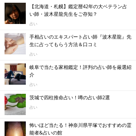
【北海道・札幌】鑑定暦42年の大ベテラン占
い師・波木星龍先生をご存知？
占い
手相占いのエキスパート占い師『波木星龍』先
生に占ってもらう方法＆口コミ
占い
岐阜で当たる家相鑑定！評判の占い師を厳選紹
介
占い
茨城で四柱推命占い！噂の占い師2選
占い
怖いほど当たる！神奈川県平塚でおすすめの霊
能者&占いの館