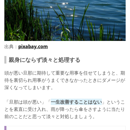
出典：
pixabay.com
親身にならず淡々と処理する
頭が悪い旦那に期待して重要な用事を任せてしまうと、期
待を裏切られ用事がうまくできなかったときにダメージが
深くなってしまいます。
「旦那は頭が悪い」「
一生改善することはない
」というこ
とを素直に受け入れ、雨が降ったら傘をさすように当たり
前のことだと思って淡々と対処しましょう。