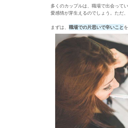
多くのカップルは、職場で出会って
見分け方3：好きな人から接してくれる
愛感情が芽生えるのでしょう。ただ
見分け方4：自分の変化に気づいていく
まずは、
職場での片思いで辛いこと
見分け方5：仕事面や体調面で気遣って
見分け方6：職場や仕事関係以外の質問
見分け方7：悩み相談を聞いてくれる・
見分け方8：勤務時間外で連絡をくれる
見分け方9：食事やデートに誘ってくれ
職場での片思い！好きな人への上手なアプ
上手なアプローチ方法1：笑顔を絶やさ
上手なアプローチ方法2：毎日の挨拶を
上手なアプローチ方法3：女性らしい気
上手なアプローチ方法4：仕事のことで