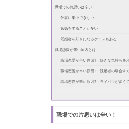
職場での片思いは辛い！
仕事に集中できない
嫉妬をすることが多い
既婚者を好きになるケースもある
職場恋愛が辛い原因とは
職場恋愛が辛い原因1：好きな気持ちを
職場恋愛が辛い原因2：既婚者の場合す
職場恋愛が辛い原因3：ライバルが多く
職場恋愛が辛い原因4：嫉妬する瞬間が
職場恋愛の脈なし、脈ありの見分け方
職場での片思いは辛い！
見分け方1：好きな人と目が合うことが
見分け方2：好きな人の視線を感じるこ