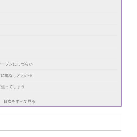
オープンにしづらい
ぐに脈なしとわかる
て焦ってしまう
多い
目次をすべて見る
多いか
とが多いか