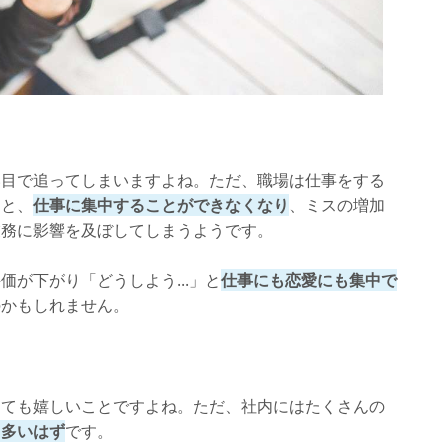
事面でサポートをする
落したときに労う
とを褒める
誘ってみる
わせて一緒にいる時間を増やす
い目で追ってしまいますよね。ただ、職場は仕事をする
同じように接する
ると、
仕事に集中することができなくなり
、ミスの増加
業務に影響を及ぼしてしまうようです。
こと
嫉妬をしない
が下がり「どうしよう...」と
仕事にも恋愛にも集中で
のかもしれません。
別扱いしない
い
ないようにする
とても嬉しいことですよね。ただ、社内にはたくさんの
ーチをしない
も多いはず
です。