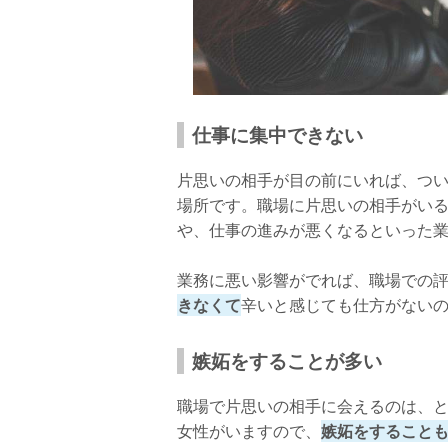
上手なアプローチ方法5：好きな人の仕
上手なアプローチ方法6：仕事がひと段
上手なアプローチ方法7：好きな人のこ
上手なアプローチ方法8：遊びや食事に
仕事に集中できない
上手なアプローチ方法9：休憩時間を合
片思いの相手が目の前にいれば、つ
上手なアプローチ方法10：他の社員と
場所です。職場に片思いの相手がい
や、仕事の進みが悪くなるといった
職場で片思いをしているときに気をつける
気をつけること1：同僚に対して過度な
業務に悪い影響がでれば、職場での評価
きなくて
辛いと感じても仕方がない
気をつけること2：職場で好きな人を特
気をつけること3：職場で愚痴をいわな
嫉妬をすることが多い
気をつけること4：好きな気持ちがバレ
職場で片思いの相手に会えるのは、
気をつけること5：職場で過度なアプロ
女性がいますので、
嫉妬をすること