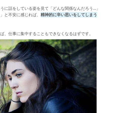
出すポイント
うに話をしている姿を見て「どんな関係なんだろう...」
える
な」と不安に感じれば、
精神的に辛い思いをしてしまう
をつける
れば、仕事に集中することもできなくなるはずです。
ローチしよう