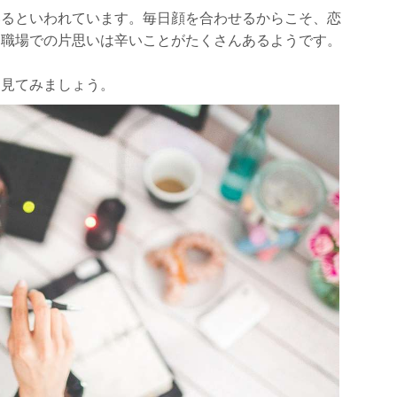
いるといわれています。毎日顔を合わせるからこそ、恋
ことが多いか
、職場での片思いは辛いことがたくさんあるようです。
れるか
を見てみましょう。
くれるか
をされるか
相談をしてくれるか
か
るか
ローチ方法
ない
心がける
配りをする
程よく頼る