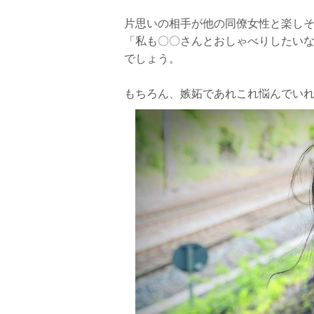
好き過ぎて苦しい！辛い職場恋愛から抜け
片思いの相手が他の同僚女性と楽しそ
ポイント1：職場恋愛をポジティブに捉
「私も〇〇さんとおしゃべりしたい
でしょう。
ポイント2：全力で片思いを楽しむ
ポイント3：告白をして気持ちにけじめ
もちろん、嫉妬であれこれ悩んでい
ポイント4：恋愛以外のことに集中する
職場での片思いを諦める必要はない！アプ