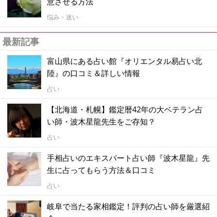
意させる方法
悩み・迷い
最新記事
富山県にある占い館『オリエンタル易占い北
陸』の口コミ＆詳しい情報
占い
【北海道・札幌】鑑定暦42年の大ベテラン占
い師・波木星龍先生をご存知？
占い
手相占いのエキスパート占い師『波木星龍』先
生に占ってもらう方法＆口コミ
占い
岐阜で当たる家相鑑定！評判の占い師を厳選紹