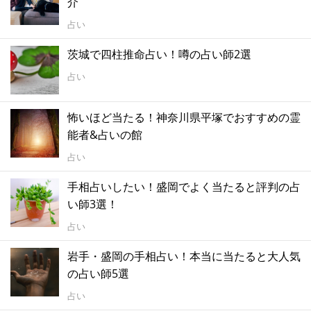
介
占い
茨城で四柱推命占い！噂の占い師2選
占い
怖いほど当たる！神奈川県平塚でおすすめの霊
能者&占いの館
占い
手相占いしたい！盛岡でよく当たると評判の占
い師3選！
占い
岩手・盛岡の手相占い！本当に当たると大人気
の占い師5選
占い