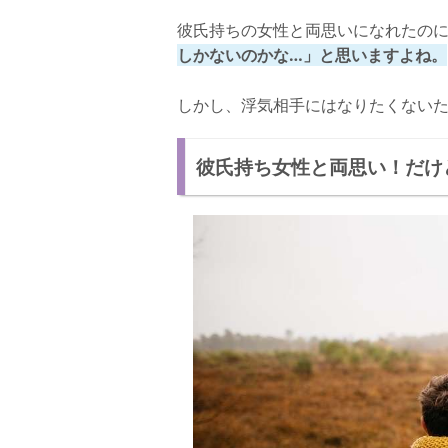
彼氏持ちの女性と両思いになれたの
しかないのかな…」と思いますよね。
しかし、浮気相手にはなりたくない
彼氏持ち女性と両思い！だけ