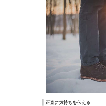
正直に気持ちを伝える