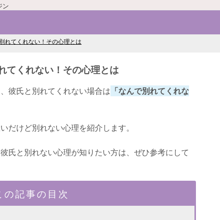
ジン
別れてくれない！その心理とは
れてくれない！その心理とは
に、彼氏と別れてくれない場合は
「なんで別れてくれな
思いだけど別れない心理を紹介します。
に彼氏と別れない心理が知りたい方は、ぜひ参考にして
この記事の目次