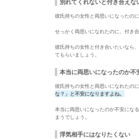
別れてくれないと付き合えな
別れないことを責める
彼氏持ちの女性と両思いになったの
束縛をする
せっかく両思いになれたのに、付き
関係を断ち切る
彼氏持ちの女性を略奪するのは簡単にはい
彼氏持ちの女性と付き合いたいなら
てもらいましょう。
本当に両思いになったのか不
彼氏持ちの女性と両思いになれたの
な？」と不安になりますよね。
本当に両思いになったのか不安にな
まうでしょう。
浮気相手にはなりたくない