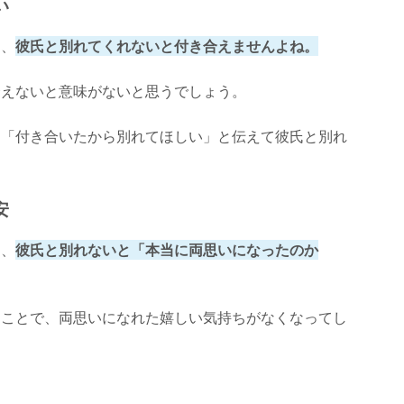
い
に、
彼氏と別れてくれないと付き合えませんよね。
合えないと意味がないと思うでしょう。
かない！
、「付き合いたから別れてほしい」と伝えて彼氏と別れ
安
に、
彼氏と別れないと「本当に両思いになったのか
ることで、両思いになれた嬉しい気持ちがなくなってし