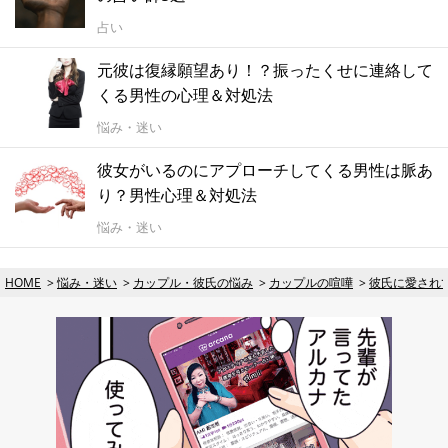
占い
元彼は復縁願望あり！？振ったくせに連絡して
くる男性の心理＆対処法
悩み・迷い
彼女がいるのにアプローチしてくる男性は脈あ
り？男性心理＆対処法
悩み・迷い
HOME
悩み・迷い
カップル・彼氏の悩み
カップルの喧嘩
彼氏に愛され