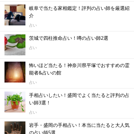
岐阜で当たる家相鑑定！評判の占い師を厳選紹
介
占い
茨城で四柱推命占い！噂の占い師2選
占い
怖いほど当たる！神奈川県平塚でおすすめの霊
能者&占いの館
占い
手相占いしたい！盛岡でよく当たると評判の占
い師3選！
占い
岩手・盛岡の手相占い！本当に当たると大人気
の占い師5選