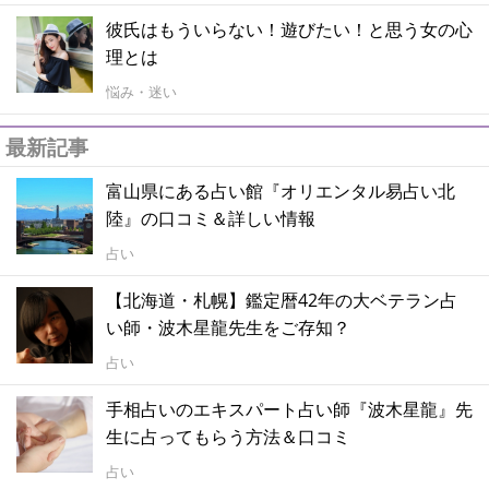
彼氏はもういらない！遊びたい！と思う女の心
理とは
悩み・迷い
最新記事
富山県にある占い館『オリエンタル易占い北
陸』の口コミ＆詳しい情報
占い
【北海道・札幌】鑑定暦42年の大ベテラン占
い師・波木星龍先生をご存知？
占い
手相占いのエキスパート占い師『波木星龍』先
生に占ってもらう方法＆口コミ
占い