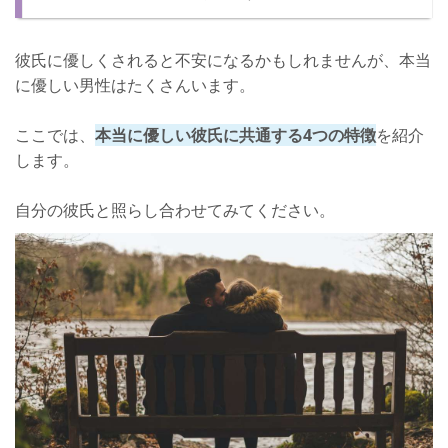
彼氏に優しくされると不安になるかもしれませんが、本当
に優しい男性はたくさんいます。
ここでは、
本当に優しい彼氏に共通する4つの特徴
を紹介
します。
自分の彼氏と照らし合わせてみてください。