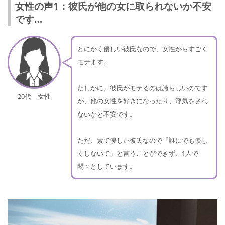
女性の声1：彼氏が他の女に取られないか不安
です…
とにかく優しい彼氏なので、女性からすごく
モテます。
たしかに、彼氏がモテるのは誇らしいのです
20代 女性
が、他の女性を好きになったり、浮気をされ
ないかと不安です。
ただ、素で優しい彼氏なので「誰にでも優し
くしないで」と言うことができず、1人で
悶々としています。