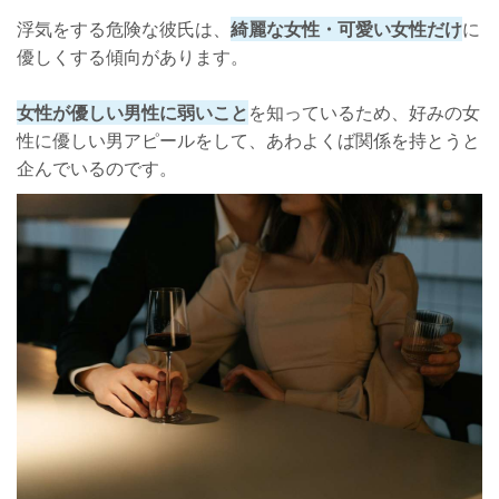
浮気をする危険な彼氏は、
綺麗な女性・可愛い女性だけ
に
優しくする傾向があります。
女性が優しい男性に弱いこと
を知っているため、好みの女
性に優しい男アピールをして、あわよくば関係を持とうと
企んでいるのです。