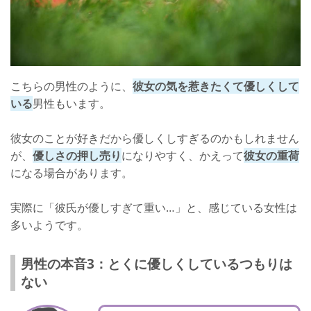
こちらの男性のように、
彼女の気を惹きたくて優しくして
いる
男性もいます。
彼女のことが好きだから優しくしすぎるのかもしれません
が、
優しさの押し売り
になりやすく、かえって
彼女の重荷
になる場合があります。
実際に「彼氏が優しすぎて重い…」と、感じている女性は
多いようです。
男性の本音3：とくに優しくしているつもりは
ない