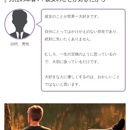
彼女のことが世界一大好きです。
自分にとってはかけがえのない存在であり、
絶対に失いたくありません。
20代 男性
むしろ、一生の宝物のように思っているの
で、大切に扱っているだけです。
大好きな人に優しくするのは、おかしいこと
ではないと思います。