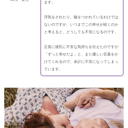
ます。
浮気をされたり、嘘をつかれているわけでは
ないのですが、いつまでこの幸せが続くのか
と考えると、どうしても不安になるのです。
正直に彼氏に不安な気持ちを伝えたのですが
「ずっと幸せだよ」と、また優しい言葉をか
けてくれるので、余計に不安になってしまっ
ています。