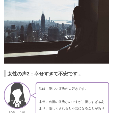
女性の声2：幸せすぎて不安です…
私は、優しい彼氏が大好きです。
本当に自慢の彼氏なのですが、優しすぎるあ
まり、優しくされると不安になることがあり
30代 女性