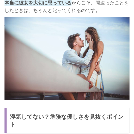
本当に彼女を大切に思っている
からこそ、間違ったことを
したときは、ちゃんと叱ってくれるのです。
浮気してない？危険な優しさを見抜くポイン
ト