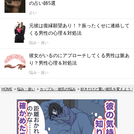
の占い師5選
占い
元彼は復縁願望あり！？振ったくせに連絡して
くる男性の心理＆対処法
悩み・迷い
彼女がいるのにアプローチしてくる男性は脈あ
り？男性心理＆対処法
悩み・迷い
HOME
悩み・迷い
カップル・彼氏の悩み
好きだけど重い彼氏を変えよう