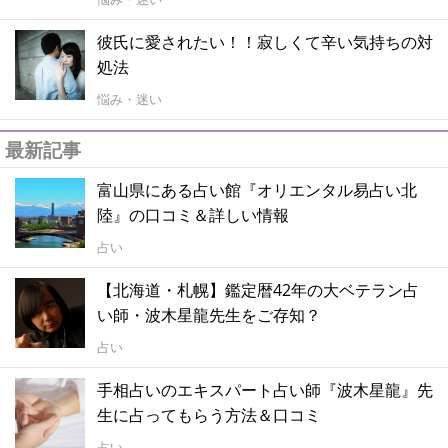
彼氏に愛されたい！！寂しくて辛い気持ちの対
処法
悩み・迷い
最新記事
富山県にある占い館『オリエンタル易占い北
陸』の口コミ＆詳しい情報
占い
【北海道・札幌】鑑定暦42年の大ベテラン占
い師・波木星龍先生をご存知？
占い
手相占いのエキスパート占い師『波木星龍』先
生に占ってもらう方法＆口コミ
占い