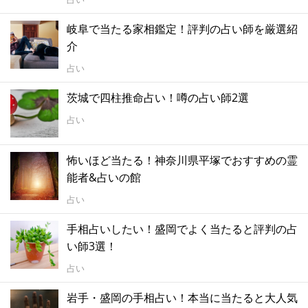
岐阜で当たる家相鑑定！評判の占い師を厳選紹
介
占い
茨城で四柱推命占い！噂の占い師2選
占い
怖いほど当たる！神奈川県平塚でおすすめの霊
能者&占いの館
占い
手相占いしたい！盛岡でよく当たると評判の占
い師3選！
占い
岩手・盛岡の手相占い！本当に当たると大人気