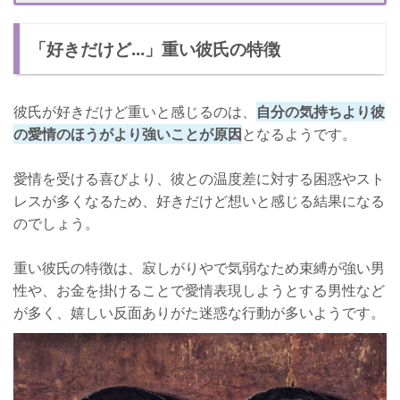
急に爆発するのはNG
「好きだけど...」重い彼氏の特徴
彼のプライドを傷付けない
愛が重くてイラっとしたときの対応
彼氏が好きだけど重いと感じるのは、
自分の気持ちより彼
の愛情のほうがより強いことが原因
となるようです。
愛情を受ける喜びより、彼との温度差に対する困惑やスト
レスが多くなるため、好きだけど想いと感じる結果になる
のでしょう。
重い彼氏の特徴は、寂しがりやで気弱なため束縛が強い男
性や、お金を掛けることで愛情表現しようとする男性など
が多く、嬉しい反面ありがた迷惑な行動が多いようです。