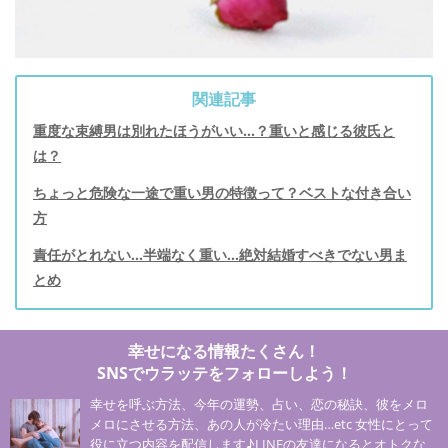
関連記事
重度な束縛男は別れたほうがいい…？重いと感じる彼氏と
は？
ちょっと危険な一途で重い男の特徴って？ベストな付き合い
方
責任がとれない...半端なく重い...絶対結婚すべきでない男ま
とめ
幸せになる情報たくさん！
SNSでウラッテをフォローしよう！
幸せを呼ぶ方法、今年の運勢、占い、恋の秘訣、彼をメロ
メロにさせる方法、あの人が冷たい理由…etc 女性にとって
役に立つ内容を配信します♪LINEの友達になるとオトクな