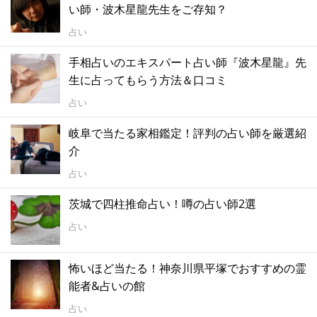
い師・波木星龍先生をご存知？
占い
手相占いのエキスパート占い師『波木星龍』先
生に占ってもらう方法＆口コミ
占い
岐阜で当たる家相鑑定！評判の占い師を厳選紹
介
占い
茨城で四柱推命占い！噂の占い師2選
占い
怖いほど当たる！神奈川県平塚でおすすめの霊
能者&占いの館
占い