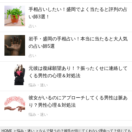
手相占いしたい！盛岡でよく当たると評判の占
い師3選！
占い
岩手・盛岡の手相占い！本当に当たると大人気
の占い師5選
占い
元彼は復縁願望あり！？振ったくせに連絡して
くる男性の心理＆対処法
悩み・迷い
彼女がいるのにアプローチしてくる男性は脈あ
り？男性心理＆対処法
悩み・迷い
HOME
悩み・迷い
なんで疑うの？彼氏が信じてくれない理由って？信じても