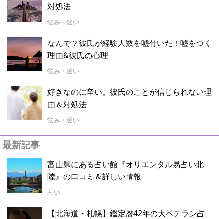
対処法
悩み・迷い
なんで？彼氏が経験人数を嘘付いた！嘘をつく
理由&彼氏の心理
悩み・迷い
好きなのに辛い。彼氏のことが信じられない理
由＆対処法
悩み・迷い
最新記事
富山県にある占い館『オリエンタル易占い北
陸』の口コミ＆詳しい情報
占い
【北海道・札幌】鑑定暦42年の大ベテラン占