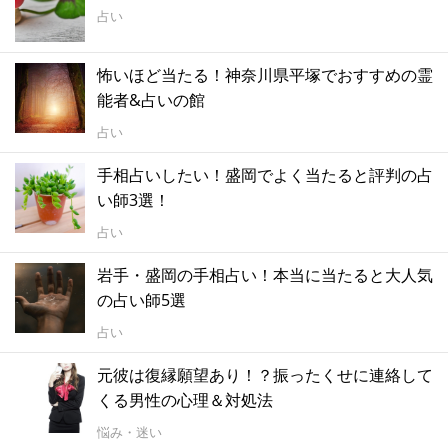
占い
怖いほど当たる！神奈川県平塚でおすすめの霊
能者&占いの館
占い
手相占いしたい！盛岡でよく当たると評判の占
い師3選！
占い
岩手・盛岡の手相占い！本当に当たると大人気
の占い師5選
占い
元彼は復縁願望あり！？振ったくせに連絡して
くる男性の心理＆対処法
悩み・迷い