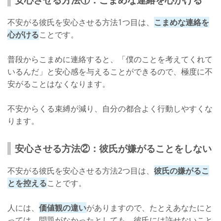
不安がる彼氏を安心させる方法1つ目は、
こまめな連絡を
心がける
ことです。
普段からこまめに連絡すると、「僕のことを考えてくれて
いるんだ」と安心感を与えることができるので、極度に不
安がることはなくなります。
不安からくる束縛が減り、自分の都合よく行動しやすくな
ります。
安心させる方法②：彼氏が嫌がることをしない
不安がる彼氏を安心させる方法2つ目は、
彼氏の嫌がるこ
とを控える
ことです。
人には、
価値観の違い
がありますので、たとえあなたにと
っては、問題がなかったとしても、彼氏には許せないこと