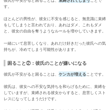
彼氏が不安がると困ることは、
束縛されてしまう
ことで
す。
ほとんどの男性が、彼女に不安を感じると、無意識に束縛
をしてしまうと言われており、あれはダメ、これもダメ
と、彼女の自由を奪うようなルールを増やしていきます。
一緒にいて息苦しくなり、あれだけ好きだった彼氏への気
持ちが、冷めてしまう可能性があります。
困ること②：彼氏のことが嫌いになる
彼氏が不安がると困ることは、
ケンカが増える
ことです。
彼氏は、彼女への不安な気持ちを和らげるために、束縛を
していますが、束縛される彼女からすると、息苦しくスト
レスになってしまうだけです。