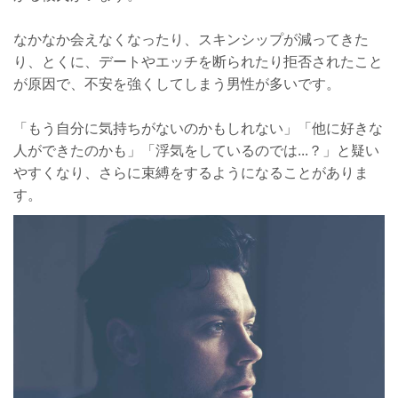
なかなか会えなくなったり、スキンシップが減ってきた
り、とくに、デートやエッチを断られたり拒否されたこと
が原因で、不安を強くしてしまう男性が多いです。
「もう自分に気持ちがないのかもしれない」「他に好きな
人ができたのかも」「浮気をしているのでは...？」と疑い
やすくなり、さらに束縛をするようになることがありま
す。