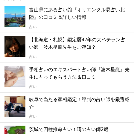
富山県にある占い館『オリエンタル易占い北
陸』の口コミ＆詳しい情報
占い
【北海道・札幌】鑑定暦42年の大ベテラン占
い師・波木星龍先生をご存知？
占い
手相占いのエキスパート占い師『波木星龍』先
生に占ってもらう方法＆口コミ
占い
岐阜で当たる家相鑑定！評判の占い師を厳選紹
介
占い
茨城で四柱推命占い！噂の占い師2選