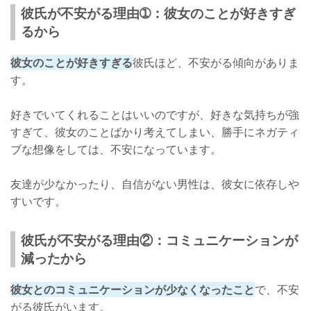
彼氏が不安がる理由➀：彼女のことが好きすぎ
るから
彼女のことが好きすぎる
彼氏ほど、不安がる傾向がありま
す。
好きでいてくれることはいいのですが、好きな気持ちが強
すぎて、彼女のことばかり考えてしまい、勝手にネガティ
ブな想像をしては、不安になっています。
友達が少なかったり、自信がない男性は、彼女に依存しや
すいです。
彼氏が不安がる理由②：コミュニケーションが
減ったから
彼女とのコミュニケーションが少なくなったこと
で、不安
がる彼氏がいます。