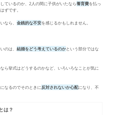
しているのか、2人の間に子供がいたなら
養育費
を払っ
いはずです。
ないなら、
金銭的な不安
を感じるかもしれません。
きいのは、
結婚をどう考えているのか
という部分ではな
うなら挙式はどうするのかなど、いろいろなことが気に
。
要になるのでそのときに
反対されないか心配
になり、不
とは？