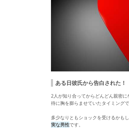
ある日彼氏から告白された！
2人が知り合ってからどんどん親密に
待に胸を膨らませていたタイミング
多少なりともショックを受けるかも
実な男性
です。