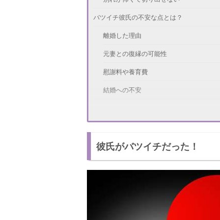
バツイチ彼氏の不安な点とは？
離婚した理由
元妻との復縁の可能性
慰謝料や養育費
結婚への不安
バツイチ彼氏の不安解消方法とは？
離婚について聞いてみる
彼氏がバツイチだった！
今の幸せを大切にする
バツイチ彼氏とうまく付き合う方法
過去を掘り起こさない
子連れなら子供の思いも大切に
不安を溜めないようにしよう！