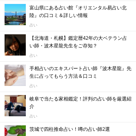
富山県にある占い館『オリエンタル易占い北
陸』の口コミ＆詳しい情報
占い
【北海道・札幌】鑑定暦42年の大ベテラン占
い師・波木星龍先生をご存知？
占い
手相占いのエキスパート占い師『波木星龍』先
生に占ってもらう方法＆口コミ
占い
岐阜で当たる家相鑑定！評判の占い師を厳選紹
介
占い
茨城で四柱推命占い！噂の占い師2選