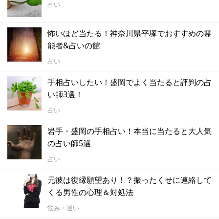
占い
怖いほど当たる！神奈川県平塚でおすすめの霊
能者&占いの館
占い
手相占いしたい！盛岡でよく当たると評判の占
い師3選！
占い
岩手・盛岡の手相占い！本当に当たると大人気
の占い師5選
占い
元彼は復縁願望あり！？振ったくせに連絡して
くる男性の心理＆対処法
悩み・迷い