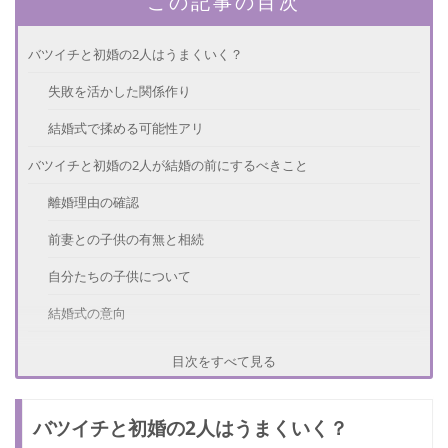
この記事の目次
バツイチと初婚の2人はうまくいく？
失敗を活かした関係作り
結婚式で揉める可能性アリ
バツイチと初婚の2人が結婚の前にするべきこと
離婚理由の確認
前妻との子供の有無と相続
自分たちの子供について
結婚式の意向
バツイチと初婚の2人が結婚する時の注意点
目次をすべて見る
無理に過去を聞き出さない
バツイチと初婚の2人はうまくいく？
前妻に嫉妬しない