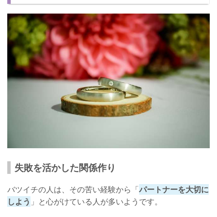
連れ子との関係も重要
バツイチと初婚の夫婦に聞いた！結婚生活について
共同生活がしやすい
気配り上手
とても大切にしてくれる
注意点には気をつけよう！
失敗を活かした関係作り
バツイチの人は、その苦い経験から「
パートナーを大切に
しよう
」と心がけている人が多いようです。