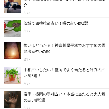
介
占い
茨城で四柱推命占い！噂の占い師2選
占い
怖いほど当たる！神奈川県平塚でおすすめの霊
能者&占いの館
占い
手相占いしたい！盛岡でよく当たると評判の占
い師3選！
占い
岩手・盛岡の手相占い！本当に当たると大人気
の占い師5選
占い