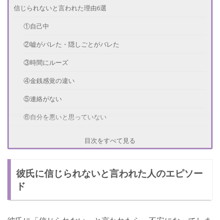
信じられないと言われた理由6選
①自己中
②嘘がバレた・隠しごとがバレた
③時間にルーズ
④金銭感覚の違い
⑤連絡がない
⑥自分を悪いと思っていない
もう嫌いなの？彼氏の心理は？
目次をすべて見る
信じられないと言われたときの対処法
彼氏に信じられないと言われた人のエピソー
必ず報告や連絡をする
ド
彼氏が嫌だと思うことをしない
NGな対処法