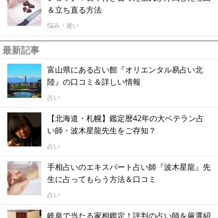
＆立ち直る方法
悩み・迷い
最新記事
富山県にある占い館『オリエンタル易占い北
陸』の口コミ＆詳しい情報
占い
【北海道・札幌】鑑定暦42年の大ベテラン占
い師・波木星龍先生をご存知？
占い
手相占いのエキスパート占い師『波木星龍』先
生に占ってもらう方法＆口コミ
占い
岐阜で当たる家相鑑定！評判の占い師を厳選紹