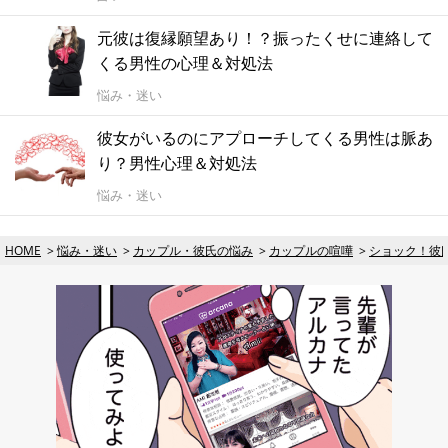
元彼は復縁願望あり！？振ったくせに連絡して
くる男性の心理＆対処法
悩み・迷い
彼女がいるのにアプローチしてくる男性は脈あ
り？男性心理＆対処法
悩み・迷い
HOME
悩み・迷い
カップル・彼氏の悩み
カップルの喧嘩
ショック！彼