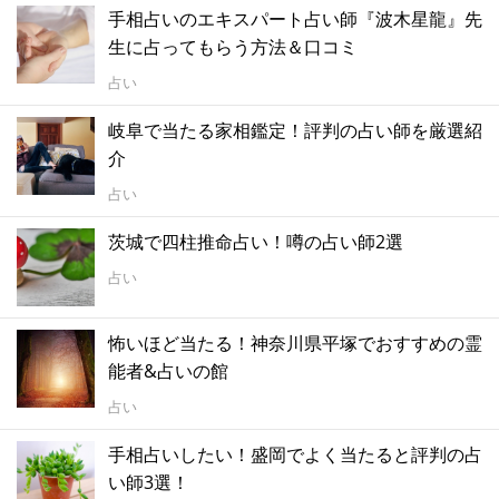
手相占いのエキスパート占い師『波木星龍』先
生に占ってもらう方法＆口コミ
占い
岐阜で当たる家相鑑定！評判の占い師を厳選紹
介
占い
茨城で四柱推命占い！噂の占い師2選
占い
怖いほど当たる！神奈川県平塚でおすすめの霊
能者&占いの館
占い
手相占いしたい！盛岡でよく当たると評判の占
い師3選！