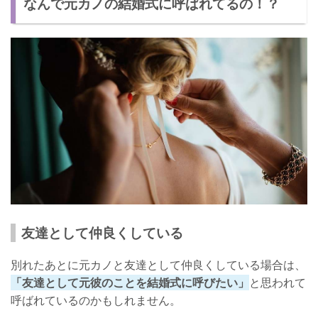
なんで元カノの結婚式に呼ばれてるの！？
共通の友人に説得してもらう
結婚式の日に大事な予定を入れる
彼氏が元カノに結婚式に呼ばれたエピソード
誘う元カノも行こうとする彼氏もありえない！
友達として仲良くしている
別れたあとに元カノと友達として仲良くしている場合は、
「友達として元彼のことを結婚式に呼びたい」
と思われて
呼ばれているのかもしれません。