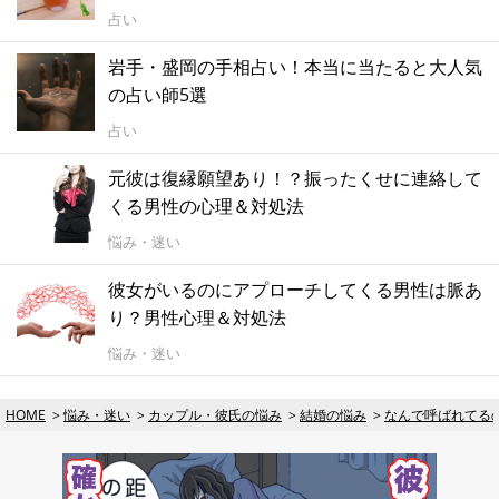
占い
岩手・盛岡の手相占い！本当に当たると大人気
の占い師5選
占い
元彼は復縁願望あり！？振ったくせに連絡して
くる男性の心理＆対処法
悩み・迷い
彼女がいるのにアプローチしてくる男性は脈あ
り？男性心理＆対処法
悩み・迷い
HOME
悩み・迷い
カップル・彼氏の悩み
結婚の悩み
なんで呼ばれてる