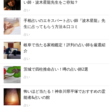
い師・波木星龍先生をご存知？
占い
手相占いのエキスパート占い師『波木星龍』先
生に占ってもらう方法＆口コミ
占い
岐阜で当たる家相鑑定！評判の占い師を厳選紹
介
占い
茨城で四柱推命占い！噂の占い師2選
占い
怖いほど当たる！神奈川県平塚でおすすめの霊
能者&占いの館
占い