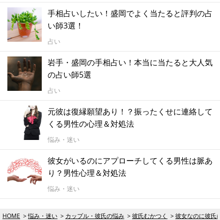
手相占いしたい！盛岡でよく当たると評判の占
い師3選！
占い
岩手・盛岡の手相占い！本当に当たると大人気
の占い師5選
占い
元彼は復縁願望あり！？振ったくせに連絡して
くる男性の心理＆対処法
悩み・迷い
彼女がいるのにアプローチしてくる男性は脈あ
り？男性心理＆対処法
悩み・迷い
HOME
悩み・迷い
カップル・彼氏の悩み
彼氏むかつく
彼女なのに彼氏