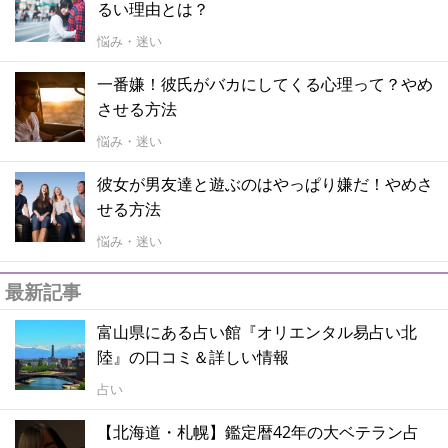
るい理由とは？
悩み・迷い
一番嫌！彼氏がバカにしてくる心理って？やめ
させる方法
悩み・迷い
彼女が男友達と遊ぶのはやっぱり嫌だ！やめさ
せる方法
悩み・迷い
最新記事
富山県にある占い館『オリエンタル易占い北
陸』の口コミ＆詳しい情報
占い
【北海道・札幌】鑑定暦42年の大ベテラン占