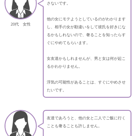
さないです。
他の女にモテようとしているのがわかります
20代 女性
し、相手の女が勘違いをして彼氏を好きにな
るかもしれないので、奢ることを知ったらす
ぐにやめてもらいます。
女友達かもしれませんが、男と女は何が起こ
るかわかりません。
浮気の可能性があることは、すぐにやめさせ
たいです。
友達であろうと、他の女と二人でご飯に行く
ことも奢ることも許しません。