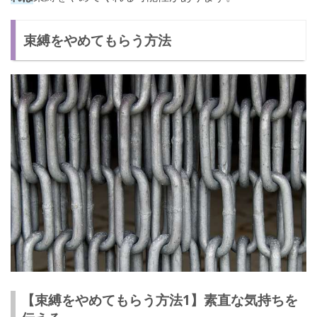
束縛をやめてもらう方法
【束縛をやめてもらう方法1】素直な気持ちを