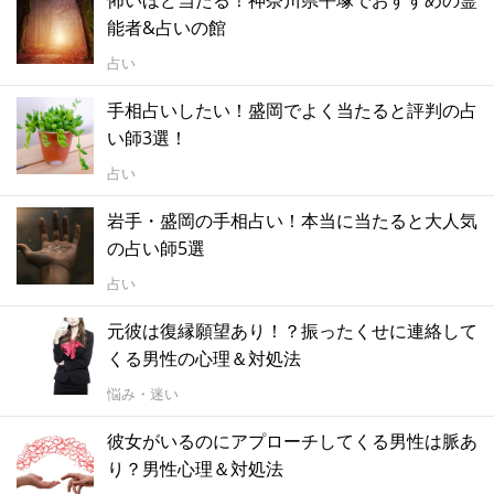
能者&占いの館
占い
手相占いしたい！盛岡でよく当たると評判の占
い師3選！
占い
岩手・盛岡の手相占い！本当に当たると大人気
の占い師5選
占い
元彼は復縁願望あり！？振ったくせに連絡して
くる男性の心理＆対処法
悩み・迷い
彼女がいるのにアプローチしてくる男性は脈あ
り？男性心理＆対処法