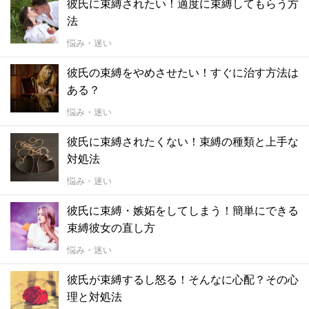
彼氏に束縛されたい！適度に束縛してもらう方
法
悩み・迷い
彼氏の束縛をやめさせたい！すぐに治す方法は
ある？
悩み・迷い
彼氏に束縛されたくない！束縛の種類と上手な
対処法
悩み・迷い
彼氏に束縛・嫉妬をしてしまう！簡単にできる
束縛彼女の直し方
悩み・迷い
彼氏が束縛するし怒る！そんなに心配？その心
理と対処法