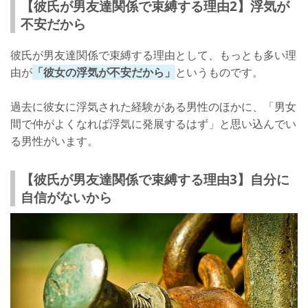
【彼氏が男友達関係で束縛する理由2】浮気が
不安だから
彼氏が男友達関係で束縛する理由として、もっとも多い理
由が
「彼女の浮気が不安だから」
というものです。
過去に彼女に浮気された経験がある男性のほかに、「男女
間で仲がよくなれば浮気に発展するはず」と思い込んでい
る男性がいます。
【彼氏が男友達関係で束縛する理由3】自分に
自信がないから