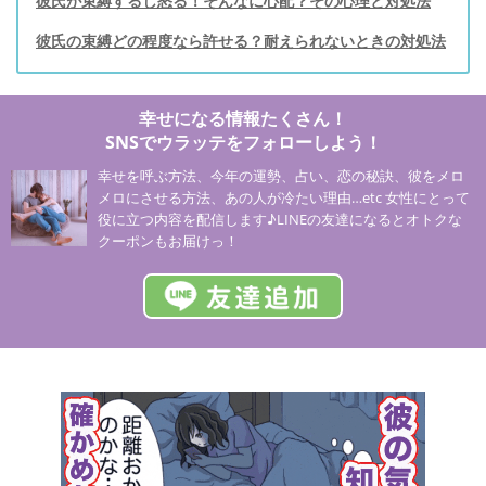
彼氏が束縛するし怒る！そんなに心配？その心理と対処法
彼氏の束縛どの程度なら許せる？耐えられないときの対処法
幸せになる情報たくさん！
SNSでウラッテをフォローしよう！
幸せを呼ぶ方法、今年の運勢、占い、恋の秘訣、彼をメロ
メロにさせる方法、あの人が冷たい理由…etc 女性にとって
役に立つ内容を配信します♪LINEの友達になるとオトクな
クーポンもお届けっ！