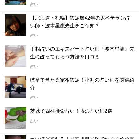
占い
【北海道・札幌】鑑定暦42年の大ベテラン占
い師・波木星龍先生をご存知？
占い
手相占いのエキスパート占い師『波木星龍』先
生に占ってもらう方法＆口コミ
占い
岐阜で当たる家相鑑定！評判の占い師を厳選紹
介
占い
茨城で四柱推命占い！噂の占い師2選
占い
怖いほど当たる！神奈川県平塚でおすすめの霊