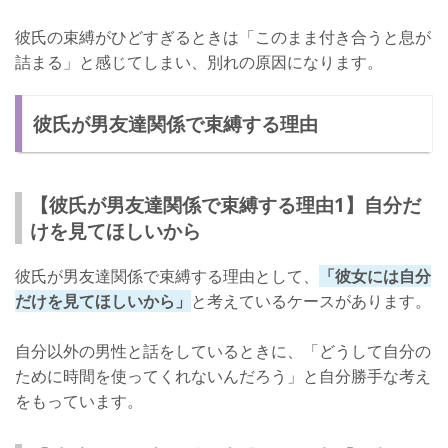
彼氏の束縛がひどすぎるときは「このまま付き合うと息が
詰まる」と感じてしまい、別れの原因になります。
彼氏が男友達関係で束縛する理由
【彼氏が男友達関係で束縛する理由1】自分だ
けを見てほしいから
彼氏が男友達関係で束縛する理由として、
「彼女には自分
だけを見てほしいから」
と考えているケースがあります。
自分以外の男性と話をしているときに、「どうして自分の
ために時間を使ってくれないんだろう」と自分勝手な考え
をもっています。