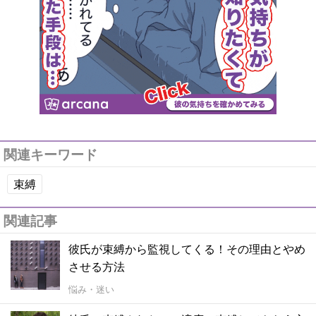
関連キーワード
束縛
関連記事
彼氏が束縛から監視してくる！その理由とやめ
させる方法
悩み・迷い