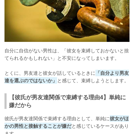
自分に自信がない男性は、「彼女を束縛しておかないと捨
てられるかもしれない」と不安になってしまいます。
とくに、男友達と彼女が話しているときに
「自分より男友
達を選ぶのではないか」
と感じて、束縛しようとします。
【彼氏が男友達関係で束縛する理由4】単純に
嫌だから
彼氏が男友達関係で束縛する理由として、単純に
彼女がほ
かの男性と接触することが嫌だ
と感じているケースがあり
ます。