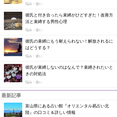
悩み・迷い
彼氏と付き合ったら束縛がひどすぎた！改善方
法と束縛する男性心理
悩み・迷い
彼氏の束縛にもう耐えられない！解放されるに
はどうする？
悩み・迷い
彼氏が束縛しないのはなんで？束縛されたいと
きの対処法
悩み・迷い
最新記事
富山県にある占い館『オリエンタル易占い北
陸』の口コミ＆詳しい情報