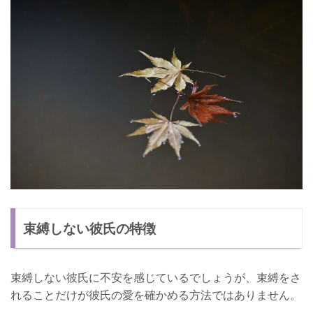
束縛しない彼氏の特徴
束縛しない彼氏に不安を感じているでしょうが、束縛をさ
れることだけが彼氏の愛を確かめる方法ではありません。