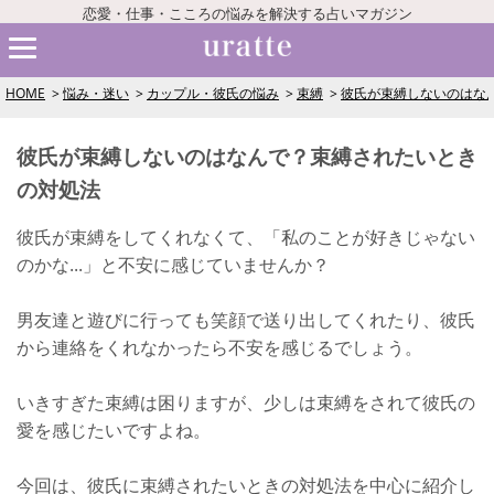
恋愛・仕事・こころの悩みを解決する占いマガジン
HOME
悩み・迷い
カップル・彼氏の悩み
束縛
彼氏が束縛しないのはな
彼氏が束縛しないのはなんで？束縛されたいとき
の対処法
彼氏が束縛をしてくれなくて、「私のことが好きじゃない
のかな...」と不安に感じていませんか？
男友達と遊びに行っても笑顔で送り出してくれたり、彼氏
から連絡をくれなかったら不安を感じるでしょう。
いきすぎた束縛は困りますが、少しは束縛をされて彼氏の
愛を感じたいですよね。
今回は、彼氏に束縛されたいときの対処法を中心に紹介し