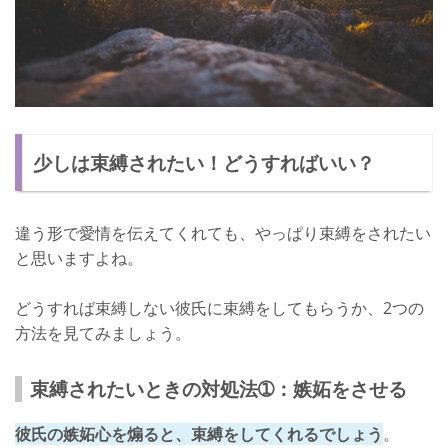
少しは束縛されたい！どうすればいい？
違う形で愛情を伝えてくれても、やっぱり束縛をされたい
と思いますよね。
どうすれば束縛しない彼氏に束縛をしてもらうか、2つの
方法を見てみましょう。
束縛されたいときの対処法➀：嫉妬をさせる
彼氏の嫉妬心を煽ると、束縛をしてくれるでしょう
。