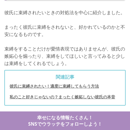
彼氏に束縛されたいときの対処法を中心に紹介しました。
まったく彼氏に束縛をされないと、好かれているのかと不
安になるものです。
束縛をすることだけが愛情表現ではありませんが、彼氏の
嫉妬心を煽ったり、束縛をしてほしいと言ってみると少し
は束縛をしてくれるでしょう。
関連記事
彼氏に束縛されたい！適度に束縛してもらう方法
私のこと好きじゃないの？まったく嫉妬しない彼氏の本音
幸せになる情報たくさん！
SNSでウラッテをフォローしよう！