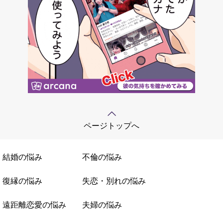
ページトップへ
結婚の悩み
不倫の悩み
復縁の悩み
失恋・別れの悩み
遠距離恋愛の悩み
夫婦の悩み