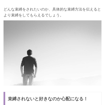
どんな束縛をされたいのか、具体的な束縛方法を伝えると
より束縛をしてもらえるでしょう。
束縛されないと好きなのか心配になる！