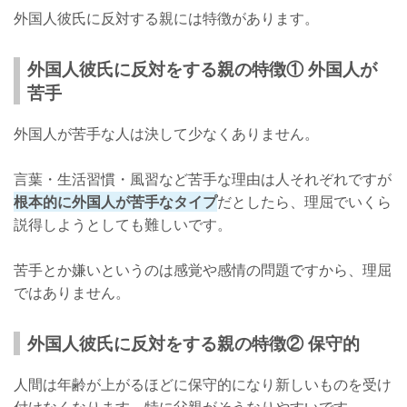
外国人彼氏に反対する親には特徴があります。
外国人彼氏に反対をする理由
見出しテキスト 理由その① 彼氏の家族との関係が心配
外国人彼氏に反対をする親の特徴① 外国人が
苦手
理由その② 外国に住むことになることに反対している
理由その③ 単純に外国人に抵抗がある
外国人が苦手な人は決して少なくありません。
理由その④ 世間体を気にしている
言葉・生活習慣・風習など苦手な理由は人それぞれですが
反対をされたときの対処法
根本的に外国人が苦手なタイプ
だとしたら、理屈でいくら
説得しようとしても難しいです。
反論しないでまずは親の話を聞く
彼氏の良さを説明する
苦手とか嫌いというのは感覚や感情の問題ですから、理屈
感情的にならない
ではありません。
見事に親を説得した人の意見
外国人彼氏に反対をする親の特徴② 保守的
親を説得したCさんの体験談
人間は年齢が上がるほどに保守的になり新しいものを受け
さいごに