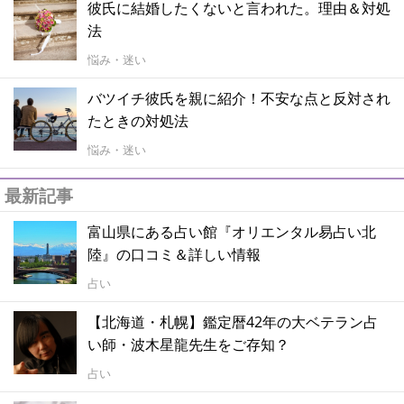
彼氏に結婚したくないと言われた。理由＆対処
法
悩み・迷い
バツイチ彼氏を親に紹介！不安な点と反対され
たときの対処法
悩み・迷い
最新記事
富山県にある占い館『オリエンタル易占い北
陸』の口コミ＆詳しい情報
占い
【北海道・札幌】鑑定暦42年の大ベテラン占
い師・波木星龍先生をご存知？
占い