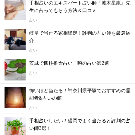
手相占いのエキスパート占い師『波木星龍』先
生に占ってもらう方法＆口コミ
占い
岐阜で当たる家相鑑定！評判の占い師を厳選紹
介
占い
茨城で四柱推命占い！噂の占い師2選
占い
怖いほど当たる！神奈川県平塚でおすすめの霊
能者&占いの館
占い
手相占いしたい！盛岡でよく当たると評判の占
い師3選！