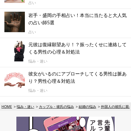
占い
岩手・盛岡の手相占い！本当に当たると大人気
の占い師5選
占い
元彼は復縁願望あり！？振ったくせに連絡して
くる男性の心理＆対処法
悩み・迷い
彼女がいるのにアプローチしてくる男性は脈あ
り？男性心理＆対処法
悩み・迷い
HOME
悩み・迷い
カップル・彼氏の悩み
結婚の悩み
外国人の彼氏に親