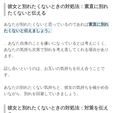
彼女と別れたくないときの対処法：素直に別れ
たくないと伝える
あなたが別れたくないと思っているのであれば
素直に別れ
たくないと伝えましょう。
、あなた自身のことを嫌いになっているとは考えにくく、
あなたの気持ち次第で別れを考え直してくれる場合があり
ます。
話し合いというのは、お互いの気持ちを伝え合うことで
す。
あなたの別れたくない気持ちと、彼女の気持ちを確かめ合
いながら、別れを回避していきましょう。
彼女と別れたくないときの対処法：対策を伝え