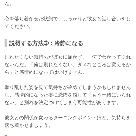
ん。
心を落ち着かせた状態で、しっかりと彼女と話し合いをし
てください。
説得する方法➁：冷静になる
別れたくない気持ちが彼女に届かず、「何でわかってくれ
ないんだ」「俺は別れたくない、ダメなところは変えるか
ら」と感情的になってはいけません。
取り乱した姿を見て気持ちが冷めてしまうかもしれません
し、感情的になった姿に恐怖を感じて「もう一緒にいられ
ない」と別れを決定づけてしまう可能性があります。
彼女との関係が変わるターニングポイントほど、気持ちを
落ち着かせましょう。