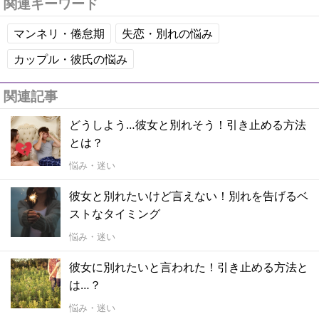
関連キーワード
マンネリ・倦怠期
失恋・別れの悩み
カップル・彼氏の悩み
関連記事
どうしよう…彼女と別れそう！引き止める方法
とは？
悩み・迷い
彼女と別れたいけど言えない！別れを告げるベ
ストなタイミング
悩み・迷い
彼女に別れたいと言われた！引き止める方法と
は…？
悩み・迷い