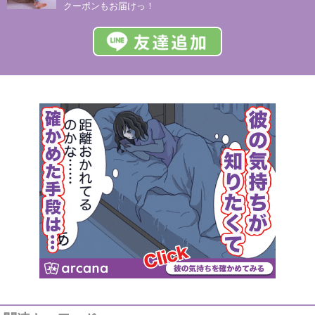
クーポンもお届けっ！