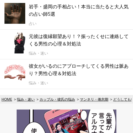
岩手・盛岡の手相占い！本当に当たると大人気
の占い師5選
占い
元彼は復縁願望あり！？振ったくせに連絡して
くる男性の心理＆対処法
悩み・迷い
彼女がいるのにアプローチしてくる男性は脈あ
り？男性心理＆対処法
悩み・迷い
HOME
悩み・迷い
カップル・彼氏の悩み
マンネリ・倦怠期
どうしても