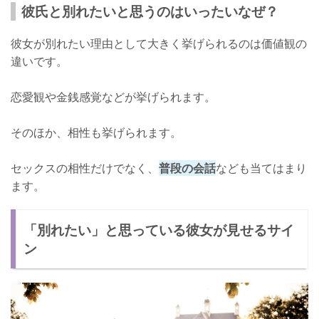
彼氏と別れたいと思うのはいったいなぜ？
彼女が別れたい理由として大きく挙げられるのは価値観の
違いです。
恋愛観や金銭感覚などが挙げられます。
そのほか、相性も挙げられます。
セックスの相性だけでなく、
普段の会話
なども当てはまり
ます。
「別れたい」と思っている彼女が見せるサイ
ン