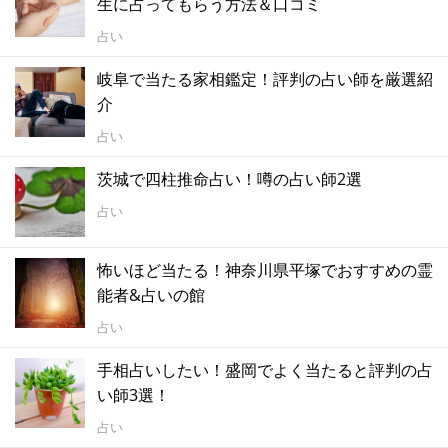
生に占ってもらう方法＆口コミ
占い
岐阜で当たる家相鑑定！評判の占い師を厳選紹
介
占い
茨城で四柱推命占い！噂の占い師2選
占い
怖いほど当たる！神奈川県平塚でおすすめの霊
能者&占いの館
占い
手相占いしたい！盛岡でよく当たると評判の占
い師3選！
占い