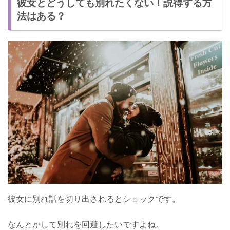
彼女とどうしても別れたくない！説得する方
「別れたい」という彼女を説得する場合のNG行為
法はある？
彼女と別れたくないなら彼女を説得させよう！
彼女に別れ話を切り出されるとショックです。
なんとかして別れを回避したいですよね。