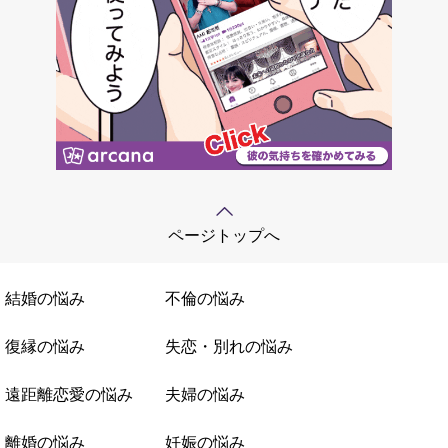
ページトップへ
結婚の悩み
不倫の悩み
復縁の悩み
失恋・別れの悩み
遠距離恋愛の悩み
夫婦の悩み
離婚の悩み
妊娠の悩み