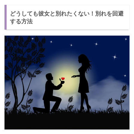
どうしても彼女と別れたくない！別れを回避
する方法