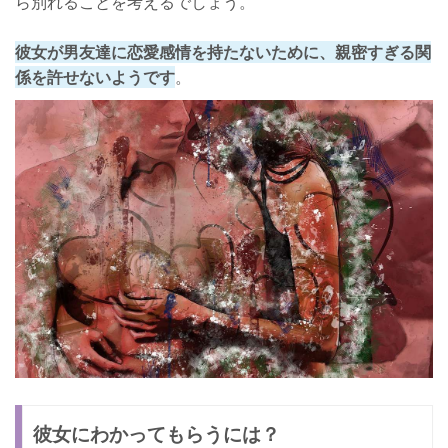
ら別れることを考えるでしょう。
彼女が男友達に恋愛感情を持たないために、親密すぎる関
係を許せないようです
。
彼女にわかってもらうには？