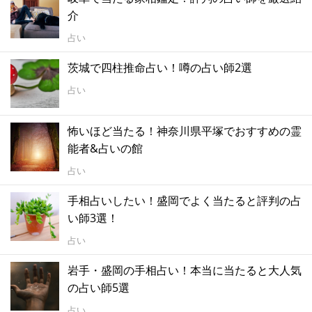
介
占い
茨城で四柱推命占い！噂の占い師2選
占い
怖いほど当たる！神奈川県平塚でおすすめの霊
能者&占いの館
占い
手相占いしたい！盛岡でよく当たると評判の占
い師3選！
占い
岩手・盛岡の手相占い！本当に当たると大人気
の占い師5選
占い