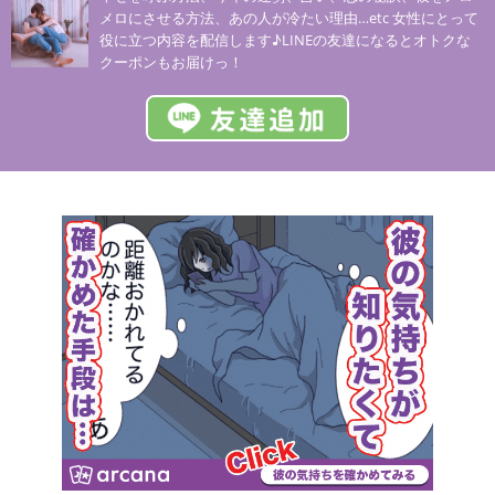
メロにさせる方法、あの人が冷たい理由…etc 女性にとって
役に立つ内容を配信します♪LINEの友達になるとオトクな
クーポンもお届けっ！