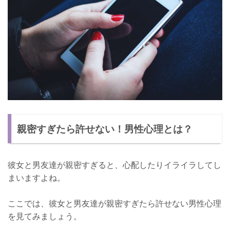
親密すぎたら許せない！男性心理とは？
彼女と男友達が親密すぎると、心配したりイライラしてし
まいますよね。
ここでは、彼女と男友達が親密すぎたら許せない男性心理
を見てみましょう。