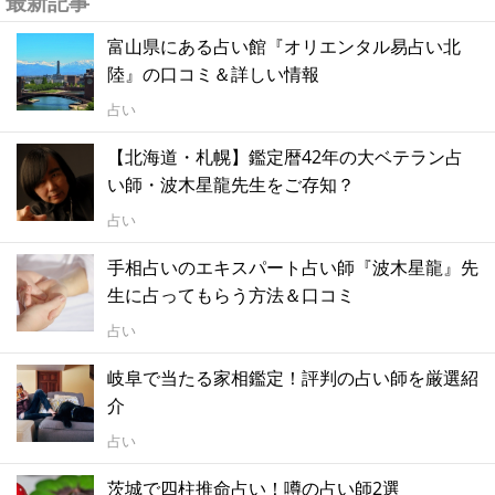
最新記事
富山県にある占い館『オリエンタル易占い北
陸』の口コミ＆詳しい情報
占い
【北海道・札幌】鑑定暦42年の大ベテラン占
い師・波木星龍先生をご存知？
占い
手相占いのエキスパート占い師『波木星龍』先
生に占ってもらう方法＆口コミ
占い
岐阜で当たる家相鑑定！評判の占い師を厳選紹
介
占い
茨城で四柱推命占い！噂の占い師2選