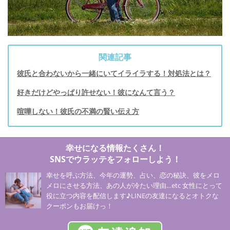
関連記事
彼氏と合わないから一緒にいてイライラする！対処法とは？
好きだけどやっぱり許せない！彼になんて言う？
喧嘩しない！彼氏の不満の賢い伝え方
幸せになる情報たくさん！
SNSでウラッテをフォローしよう！
幸せを呼ぶ方法、今年の運勢、占い、恋の秘訣、彼をメロ
メロにさせる方法、あの人が冷たい理由…etc 女性にとって
役に立つ内容を配信します♪LINEの友達になるとオトクな
クーポンもお届けっ！