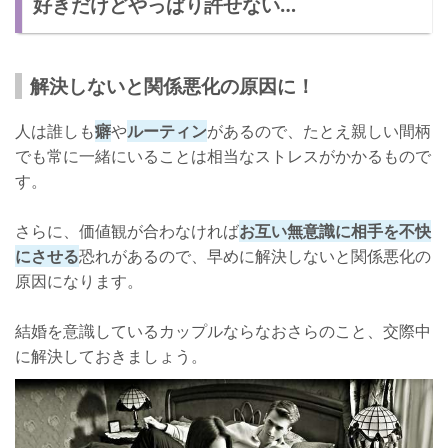
好きだけどやっぱり許せない…
男女では価値観が違うため許せないことが多い！
男女の価値観には違いが多い！
解決しないと関係悪化の原因に！
人は誰しも
癖
や
ルーティン
があるので、たとえ親しい間柄
でも常に一緒にいることは相当なストレスがかかるもので
す。
さらに、価値観が合わなければ
お互い無意識に相手を不快
にさせる
恐れがあるので、早めに解決しないと関係悪化の
原因になります。
結婚を意識しているカップルならなおさらのこと、交際中
に解決しておきましょう。