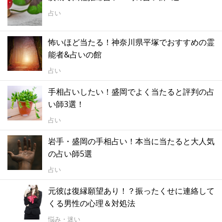
占い
怖いほど当たる！神奈川県平塚でおすすめの霊
能者&占いの館
占い
手相占いしたい！盛岡でよく当たると評判の占
い師3選！
占い
岩手・盛岡の手相占い！本当に当たると大人気
の占い師5選
占い
元彼は復縁願望あり！？振ったくせに連絡して
くる男性の心理＆対処法
悩み・迷い