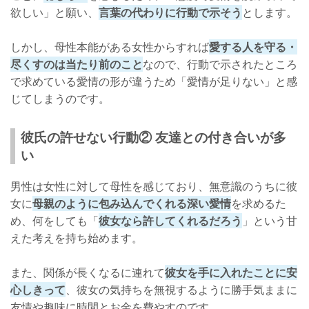
欲しい」と願い、
言葉の代わりに行動で示そう
とします。
しかし、母性本能がある女性からすれば
愛する人を守る・
尽くすのは当たり前のこと
なので、行動で示されたところ
で求めている愛情の形が違うため「愛情が足りない」と感
じてしまうのです。
彼氏の許せない行動② 友達との付き合いが多
い
男性は女性に対して母性を感じており、無意識のうちに彼
女に
母親のように包み込んでくれる深い愛情
を求めるた
め、何をしても「
彼女なら許してくれるだろう
」という甘
えた考えを持ち始めます。
また、関係が長くなるに連れて
彼女を手に入れたことに安
心しきって
、彼女の気持ちを無視するように勝手気ままに
友情や趣味に時間とお金を費やすのです。