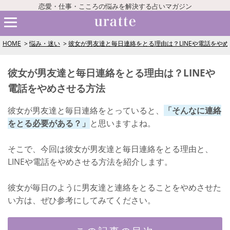
恋愛・仕事・こころの悩みを解決する占いマガジン
HOME
悩み・迷い
彼女が男友達と毎日連絡をとる理由は？LINEや電話をや
彼女が男友達と毎日連絡をとる理由は？LINEや
電話をやめさせる方法
彼女が男友達と毎日連絡をとっていると、
「そんなに連絡
をとる必要がある？」
と思いますよね。
そこで、今回は彼女が男友達と毎日連絡をとる理由と、
LINEや電話をやめさせる方法を紹介します。
彼女が毎日のように男友達と連絡をとることをやめさせた
い方は、ぜひ参考にしてみてください。