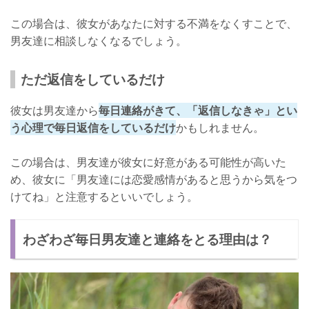
この場合は、彼女があなたに対する不満をなくすことで、
男友達に相談しなくなるでしょう。
ただ返信をしているだけ
彼女は男友達から
毎日連絡がきて、「返信しなきゃ」とい
う心理で毎日返信をしているだけ
かもしれません。
この場合は、男友達が彼女に好意がある可能性が高いた
め、彼女に「男友達には恋愛感情があると思うから気をつ
けてね」と注意するといいでしょう。
わざわざ毎日男友達と連絡をとる理由は？