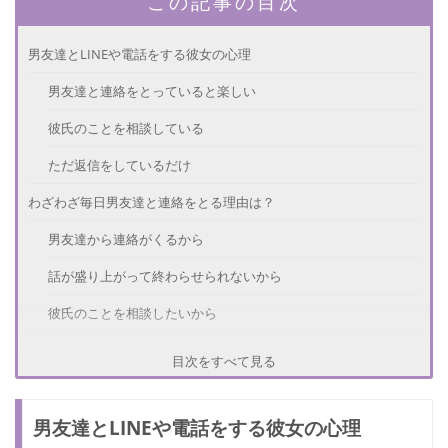
この記事の目次
男友達とLINEや電話をする彼女の心理
男友達と連絡をとっていると楽しい
彼氏のことを相談している
ただ返信をしているだけ
わざわざ毎日男友達と連絡をとる理由は？
男友達から連絡がくるから
話が盛り上がって終わらせられないから
彼氏のことを相談したいから
男友達に好意があるか見極める方法
目次をすべて見る
彼女が無視をしても連絡がくる
男友達とLINEや電話をする彼女の心理
彼女がデートに誘われる