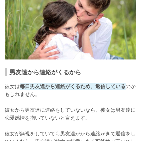
男友達から連絡がくるから
彼女は
毎日男友達から連絡がくるため、返信している
のか
もしれません。
彼女から男友達に連絡をしていないなら、彼女は男友達に
恋愛感情を抱いていないと言えます。
彼女が無視をしていても男友達がから連絡がきて返信をし