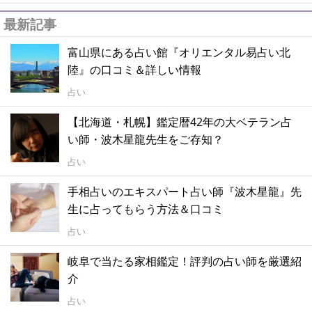
最新記事
富山県にある占い館『オリエンタル易占い北
陸』の口コミ＆詳しい情報
占い
【北海道・札幌】鑑定暦42年の大ベテラン占
い師・波木星龍先生をご存知？
占い
手相占いのエキスパート占い師『波木星龍』先
生に占ってもらう方法＆口コミ
占い
岐阜で当たる家相鑑定！評判の占い師を厳選紹
介
占い