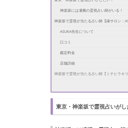
神楽坂には凄腕の霊視占い師がいる！
神楽坂で霊視が当たる占い師【縁サロン：ASU
ASUKA先生について
口コミ
鑑定料金
店舗詳細
神楽坂で霊視が当たる占い師【ミチヒラキ
桜ノ宮早苗先生について
口コミ
東京・神楽坂で霊視占いがし
店舗詳細
神楽坂で霊視が当たる占い師【占いサロン
プロヴィデンス・ルイ先生について