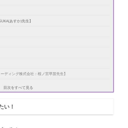
KA(あすか)先生】
リーディング株式会社：桜ノ宮早苗先生】
目次をすべて見る
たい！
・神楽坂大神：プロヴィデンス・ルイ先生】