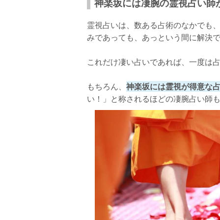
神楽坂には凄腕の霊視占い師
口コミ
霊視占いは、数ある占術のなかでも
鑑定料金
みであっても、あっという間に解決
店舗詳細
これだけ凄い占いであれば、一度は
東京・神楽坂には当たる霊視占い師がたく
もちろん、
神楽坂には霊視が得意な
い！」と称されるほどの凄腕占い師