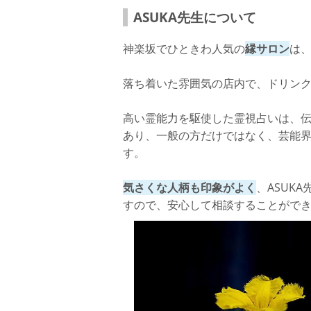
ASUKA先生について
神楽坂でひときわ人気の
縁サロン
は
落ち着いた雰囲気の店内で、ドリン
高い霊能力を駆使した霊視占いは、
あり、一般の方だけではなく、芸能
す。
気さくな人柄も印象がよく
、ASUK
すので、安心して相談することがで