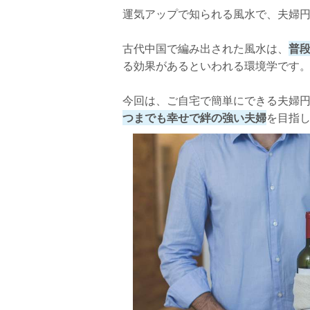
運気アップで知られる風水で、夫婦
玄関先に植物を置く
玄関に鏡を置く
古代中国で編み出された風水は、
普
る効果があるといわれる環境学です
暖色系の玄関マットを置く
カエルの置物を飾る
今回は、ご自宅で簡単にできる夫婦
つまでも幸せで絆の強い夫婦
まだある！夫婦の愛情運を上げる家庭の風
を目指
寝室や家の東南に桃の絵を飾る
新鮮な生花を飾る
家全体を明るい色で統一する
要注意！夫婦円満にNGな家庭の風水
掃除や換気をしない
玄関に人形やぬいぐるみを飾る
夫婦円満の風水でさらにラブラブに！