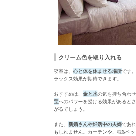
クリーム色を取り入れる
寝室は、
心と体を休ませる場所
です
ラックス効果が期待できます。
おすすめは、
金と水
の気を持ち合わ
宝
へのパワーを授ける効果があると
がるでしょう。
また、
新婚さんや妊活中の夫婦
であ
もしれません。カーテンや、枕&ベッ