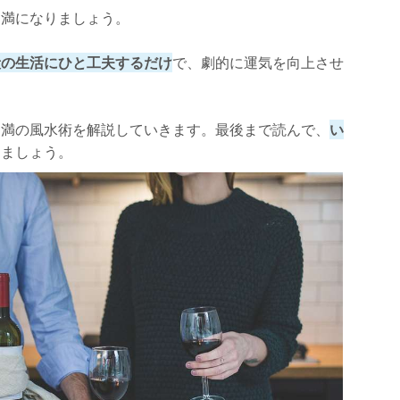
円満になりましょう。
段の生活にひと工夫するだけ
で、劇的に運気を向上させ
。
円満の風水術を解説していきます。最後まで読んで、
い
水
しましょう。