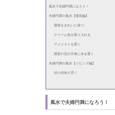
風水で夫婦円満になろう！
夫婦円満の風水【寝室編】
寝室をきれいに保つ
クリーム色を取り入れる
アメジストを置く
寝室の北の方角に水を置く
夫婦円満の風水【リビング編】
緑の植物を置く
南西側を物でふさがない
リビングは落ち着いた色でまとめる
風水で夫婦円満になろう！
夫婦や家族写真を飾る
夫婦円満の風水【玄関編】