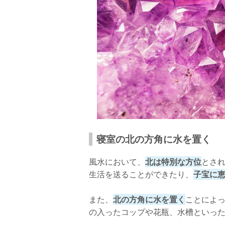
寝室の北の方角に水を置く
風水において、
北は特別な方位
とさ
生活を送ることができたり、
子宝に
また、
北の方角に水を置く
ことによ
の入ったコップや花瓶、水槽といっ