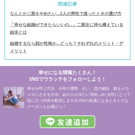
関連記事
なんとか二股をやめたい...2人の男性で迷ったときの選び方
「幸せな結婚ができたらいいの...」二股女に待ち構えている
結末とは
結婚するなら顔か性格か…どっち？それぞれのメリット・デ
メリット
幸せになる情報たくさん！
SNSでウラッテをフォローしよう！
幸せを呼ぶ方法、今年の運勢、占い、恋の秘訣、彼をメロ
メロにさせる方法、あの人が冷たい理由…etc 女性にとって
役に立つ内容を配信します♪LINEの友達になるとオトクな
クーポンもお届けっ！