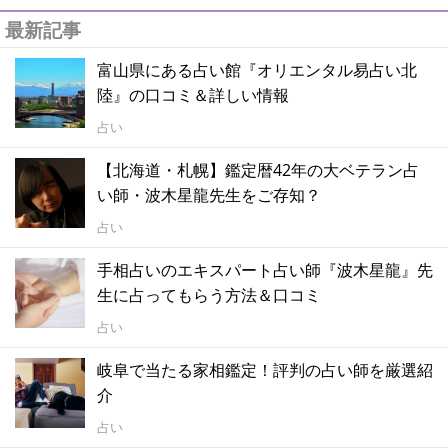
最新記事
富山県にある占い館『オリエンタル易占い北
陸』の口コミ＆詳しい情報
占い
【北海道・札幌】鑑定暦42年の大ベテラン占
い師・波木星龍先生をご存知？
占い
手相占いのエキスパート占い師『波木星龍』先
生に占ってもらう方法＆口コミ
占い
岐阜で当たる家相鑑定！評判の占い師を厳選紹
介
占い