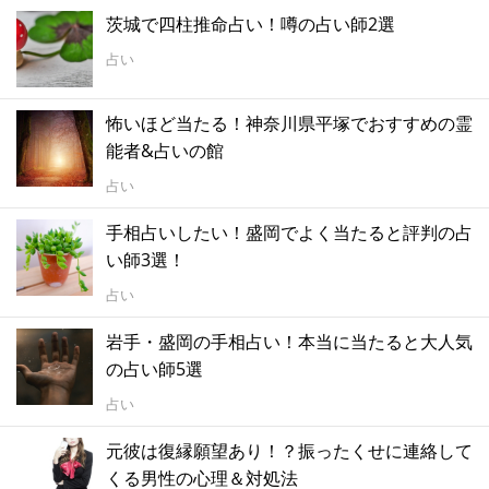
茨城で四柱推命占い！噂の占い師2選
占い
怖いほど当たる！神奈川県平塚でおすすめの霊
能者&占いの館
占い
手相占いしたい！盛岡でよく当たると評判の占
い師3選！
占い
岩手・盛岡の手相占い！本当に当たると大人気
の占い師5選
占い
元彼は復縁願望あり！？振ったくせに連絡して
くる男性の心理＆対処法