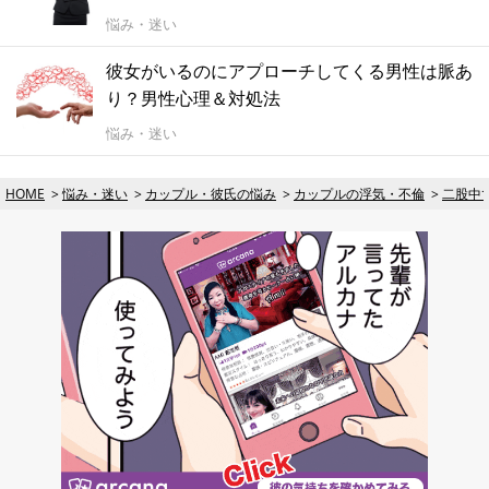
悩み・迷い
彼女がいるのにアプローチしてくる男性は脈あ
り？男性心理＆対処法
悩み・迷い
HOME
悩み・迷い
カップル・彼氏の悩み
カップルの浮気・不倫
二股中