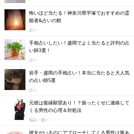
怖いほど当たる！神奈川県平塚でおすすめの霊
能者&占いの館
占い
手相占いしたい！盛岡でよく当たると評判の占
い師3選！
占い
岩手・盛岡の手相占い！本当に当たると大人気
の占い師5選
占い
元彼は復縁願望あり！？振ったくせに連絡して
くる男性の心理＆対処法
悩み・迷い
彼女がいるのにアプローチしてくる男性は脈あ