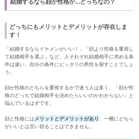
結婚するなら顔か性格か…どっちなの？
性格を選ぶデメリット：些細なことでイライラしてしまう
どっちを選ぶのかはあなた次第！
どっちにもメリットとデメリットが存在しま
す！
「結婚するならイケメンがいい！」「顔より性格を重視し
て結婚相手を選ぶ」など、人それぞれ結婚相手に求める条
件は違い、自分の条件にピッタリの男性を探すことでしょ
う。
顔か性格のどちらを重視するかで迷う人は多く、「顔か性
格のどっちで結婚相手を決めたらいいのかわからない」と
悩んでいるはずです。
顔と性格には
メリットとデメリットがあり
、一概にどちら
がいいとは言い切ることはできません。