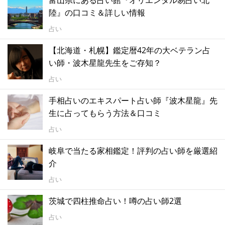
陸』の口コミ＆詳しい情報
占い
【北海道・札幌】鑑定暦42年の大ベテラン占
い師・波木星龍先生をご存知？
占い
手相占いのエキスパート占い師『波木星龍』先
生に占ってもらう方法＆口コミ
占い
岐阜で当たる家相鑑定！評判の占い師を厳選紹
介
占い
茨城で四柱推命占い！噂の占い師2選
占い