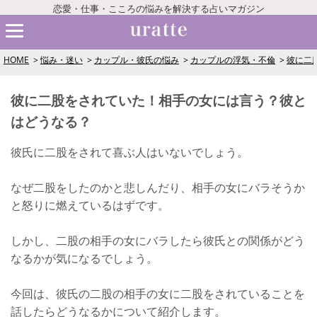
恋愛・仕事・こころの悩みを解決する占いマガジン
HOME
悩み・迷い
カップル・彼氏の悩み
カップルの浮気・不倫
彼に二
彼に二股をされていた！相手の女には言う？彼と
はどうなる？
彼氏に二股をされて喜ぶ人はいないでしょう。
なぜ二股をしたのかと悲しんだり、相手の女にバラそうか
と怒りに燃えているはずです。
しかし、二股の相手の女にバラしたら彼氏との関係がどう
なるかが気になるでしょう。
今回は、彼氏の二股の相手の女に二股をされていることを
話したらどうなるかについて紹介します。