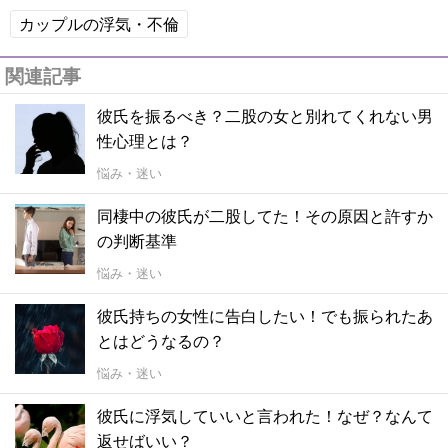
カップルの浮気・不倫
関連記事
彼氏を振るべき？二股の女と別れてくれない男
性心理とは？
悩み・迷い
同棲中の彼氏が二股してた！その原因と許すか
の判断基準
悩み・迷い
彼氏持ちの女性に告白したい！でも振られたあ
とはどうなるの？
悩み・迷い
彼氏に浮気していいと言われた！なぜ？なんて
返せばいい？