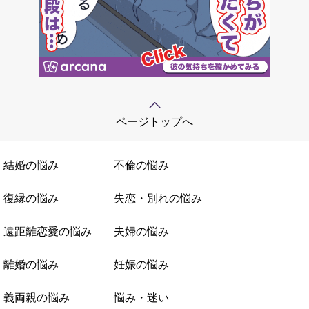
ページトップへ
結婚の悩み
不倫の悩み
復縁の悩み
失恋・別れの悩み
遠距離恋愛の悩み
夫婦の悩み
離婚の悩み
妊娠の悩み
義両親の悩み
悩み・迷い