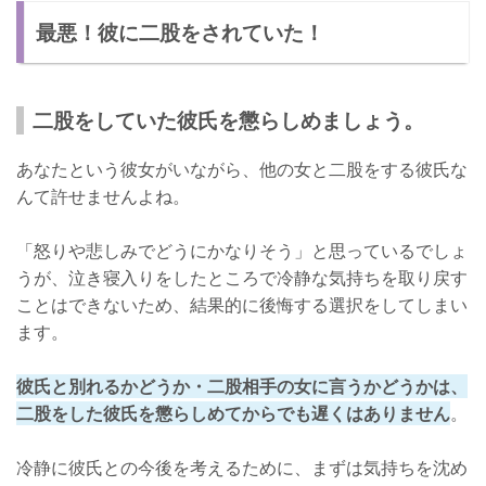
最悪！彼に二股をされていた！
二股をしていた彼氏を懲らしめましょう。
あなたという彼女がいながら、他の女と二股をする彼氏な
んて許せませんよね。
「怒りや悲しみでどうにかなりそう」と思っているでしょ
うが、泣き寝入りをしたところで冷静な気持ちを取り戻す
ことはできないため、結果的に後悔する選択をしてしまい
ます。
彼氏と別れるかどうか・二股相手の女に言うかどうかは、
二股をした彼氏を懲らしめてからでも遅くはありません
。
冷静に彼氏との今後を考えるために、まずは気持ちを沈め