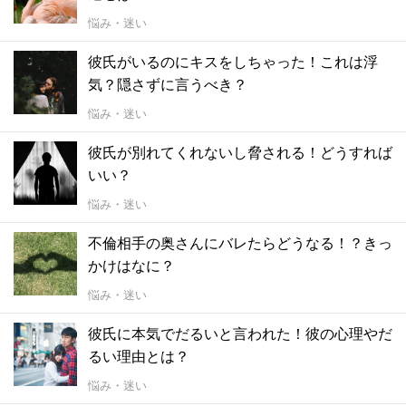
悩み・迷い
彼氏がいるのにキスをしちゃった！これは浮
気？隠さずに言うべき？
悩み・迷い
彼氏が別れてくれないし脅される！どうすれば
いい？
悩み・迷い
不倫相手の奥さんにバレたらどうなる！？きっ
かけはなに？
悩み・迷い
彼氏に本気でだるいと言われた！彼の心理やだ
るい理由とは？
悩み・迷い