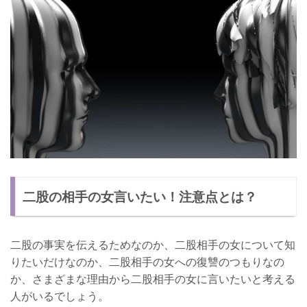
二股の相手の女言いたい！注意点とは？
二股の事実を伝えるためなのか、二股相手の女について知
りたいだけなのか、二股相手の女への復讐のつもりなの
か、さまざまな理由から二股相手の女に言いたいと考える
人がいるでしょう。