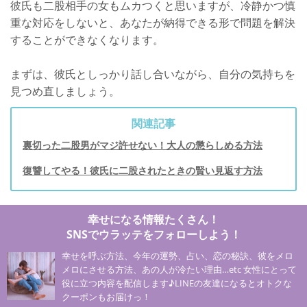
彼氏も二股相手の女もムカつくと思いますが、冷静かつ慎
重な対応をしないと、あなたが納得できる形で問題を解決
することができなくなります。
まずは、彼氏としっかり話し合いながら、自分の気持ちを
見つめ直しましょう。
関連記事
裏切った二股男がマジ許せない！大人の懲らしめる方法
復讐してやる！彼氏に二股されたときの賢い見返す方法
幸せになる情報たくさん！
SNSでウラッテをフォローしよう！
幸せを呼ぶ方法、今年の運勢、占い、恋の秘訣、彼をメロ
メロにさせる方法、あの人が冷たい理由…etc 女性にとって
役に立つ内容を配信します♪LINEの友達になるとオトクな
クーポンもお届けっ！