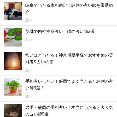
岐阜で当たる家相鑑定！評判の占い師を厳選紹
介
占い
茨城で四柱推命占い！噂の占い師2選
占い
怖いほど当たる！神奈川県平塚でおすすめの霊
能者&占いの館
占い
手相占いしたい！盛岡でよく当たると評判の占
い師3選！
占い
岩手・盛岡の手相占い！本当に当たると大人気
の占い師5選