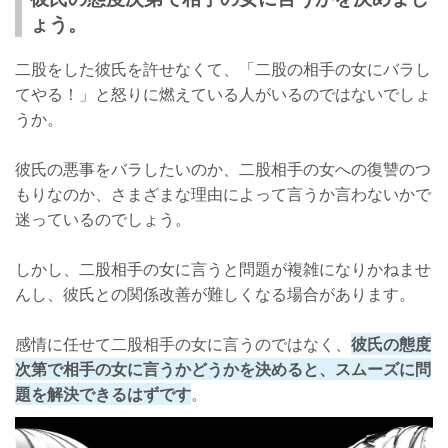
ょう。
二股をした彼氏を許せなくて、「二股の相手の女にバラし
てやる！」と怒りに燃えている人がいるのではないでしょ
うか。
彼氏の悪事をバラしたいのか、二股相手の女への復讐のつ
もりなのか、さまざまな理由によって言うか言わないかで
迷っているのでしょう。
しかし、二股相手の女に言うと問題が複雑になりかねませ
んし、彼氏との関係改善が難しくなる場合があります。
感情に任せて二股相手の女に言うのではなく、
彼氏の態度
次第で相手の女に言うかどうかを決めると、スムーズに問
題を解決できるはずです
。